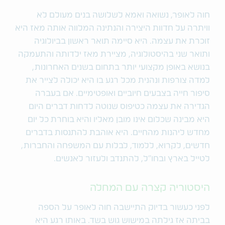
חוה לאופר, נשואה ואמא לשלושה בנים מעולם לא
וויתרה על חדוות היצירה והנתינה המלווה אותה מאז היא
זוכרת את עצמה. היא סיימה תואר ראשון בביולוגיה
ותואר שני בהיסטולוגיה, מציירת מאז ילדותה והתעמקה
בנושא באופן מקצועי יותר בתחום בשנים האחרונות,
למדה צורפות ונהנית מכל רגע בו היא יכולה לצייר את
סיפור חייה בצבעים חיוביים ואופטימיים. אם בעברה
הגדירה את עצמה כטיפוס שנוטה לדחות דברים היום
היא מבינה שכלום אינו מובן מאליו והיא בוחרת כל יום
מחדש ליהנות מהחיים. היא אוהבת להתנסות בדברים
חדשים, לקרוא, ללמוד, לבלות עם המשפחה והחברות,
לטייל בארץ ובחו"ל, להתנדב ולעזור לאנשים.
היסטוריה קצרה עם המחלה
לפני כעשור בדיוק התיישבה חוה לאופר על הספה
בביתה אז גילתה במישוש גוש בשד. באותו רגע היא