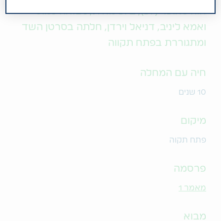
חוה לאופר (57), ביוכימאית, נשואה למוטי
ואמא ליניב, דניאל וירדן, חלתה בסרטן השד
ומתגוררת בפתח תקווה
חיה עם המחלה
10 שנים
מיקום
פתח תקוה
פרסמה
מאמר 1
מבוא