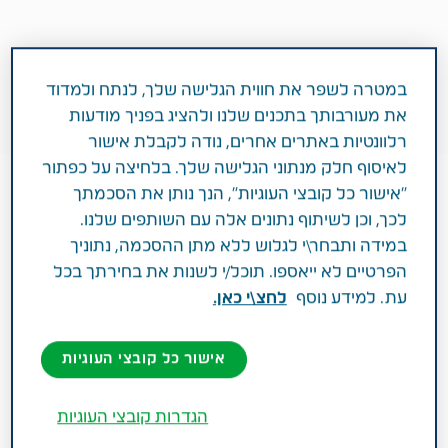
במטרה לשפר את חווית הגלישה שלך, לנתח ולמדוד
את מעורבותך בתכנים שלנו ולהציג בפניך מודעות
רלוונטיות באתרים אחרים, נודה לקבלת אישור
לאיסוף חלק מנתוני הגלישה שלך. בלחיצה על כפתור
"אישור כל קובצי העוגיות", הנך נותן את הסכמתך
לכך, וכן לשיתוף נתונים אלה עם השותפים שלנו.
במידה ותבחר\י לגלוש ללא מתן ההסכמה, נתוניך
הפרטיים לא ייאספו. תוכל/י לשנות את בחירתך בכל
עת. למידע נוסף
לחצ\י כאן.
1 דקות
ינואר 24, 2018
אישור כל קובצי העוגיות
מטופלים משתפים
אונקולוגיה
הגדרות קובצי העוגיות