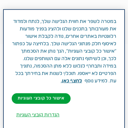
במטרה לשפר את חווית הגלישה שלך, לנתח ולמדוד
את מעורבותך בתכנים שלנו ולהציג בפניך מודעות
רלוונטיות באתרים אחרים, נודה לקבלת אישור
לאיסוף חלק מנתוני הגלישה שלך. בלחיצה על כפתור
"אישור כל קובצי העוגיות", הנך נותן את הסכמתך
לכך, וכן לשיתוף נתונים אלה עם השותפים שלנו.
במידה ותבחר\י לגלוש ללא מתן ההסכמה, נתוניך
הפרטיים לא ייאספו. תוכל/י לשנות את בחירתך בכל
עת. למידע נוסף
לחצ\י כאן.
1 דקות
אישור כל קובצי העוגיות
פברואר 18, 2019
מטופלים משתפים
מיגרנה
הגדרות קובצי העוגיות