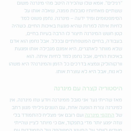
"רגילים". אמא שלו שהכירה היטב מהי מיגרנה משום
ששתיים מאחיותיו סובלות ממנה, שאלה אותו על
הסימפטומים ומיד ידעה – מיגרנה. נחמן פשוט למד
לחיות איתה למרות שהיא פוגעת באיכות החיים. כשהיה
קטן חשש המיגרנה תיצור לו הרבה בעיות בחיים,
בעבודה, בחיים המשפחתיים ובכלל. אבל נחמן הוא אדם
שלא מוותר לאתגרים, היא אמנם מגבילה אותו ופוגעת
באיכות החיים, אבל נחמן למד לחיות איתה. הוא
וורקוהוליק ונמצא בדרכים כל הזמן והמיגרנה? היא משהו
לא נוח, אבל היא לא עוצרת אותו.
היסטוריה קצרה עם מיגרנה
מאז שהייתי נער אני סובל ממיגרנה ויודע שזו מיגרנה. אין
למיגרנה צורת הופעה אחת, עם השנים גיליתי מגוון רחב
של
התקפי מיגרנה
ועם רובם אני מצליח להתמודד בלי
שזה יפגע יותר מדי בתפקוד, אם כי מיותר לציין שהייתי
מעדיף לוותר על התענוג המפוקפק של התמודדות עם