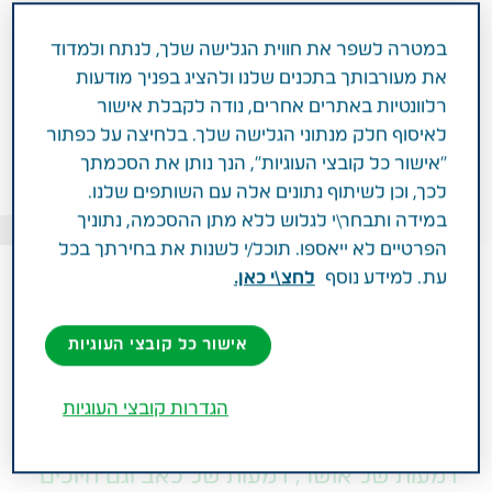
במטרה לשפר את חווית הגלישה שלך, לנתח ולמדוד
את מעורבותך בתכנים שלנו ולהציג בפניך מודעות
רלוונטיות באתרים אחרים, נודה לקבלת אישור
לאיסוף חלק מנתוני הגלישה שלך. בלחיצה על כפתור
"אישור כל קובצי העוגיות", הנך נותן את הסכמתך
לכך, וכן לשיתוף נתונים אלה עם השותפים שלנו.
במידה ותבחר\י לגלוש ללא מתן ההסכמה, נתוניך
ילדים, משפחות ואנשי כיתת הכוננות של קיבוץ עלומים עם עמליה אדלר-וקסמן
הפרטיים לא ייאספו. תוכל/י לשנות את בחירתך בכל
עת. למידע נוסף
לחצ\י כאן.
אישור כל קובצי העוגיות
אוקטובר 26, 2023
חדשות
הגדרות קובצי העוגיות
דמעות של אושר, דמעות של כאב וגם חיוכים