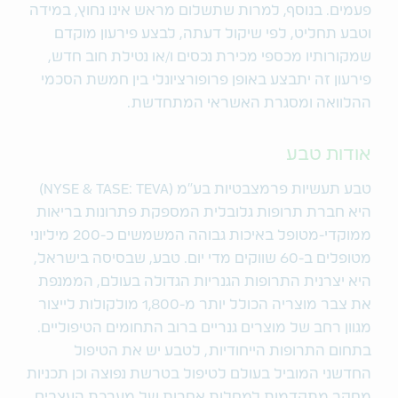
פעמים. בנוסף, למרות שתשלום מראש אינו נחוץ, במידה
וטבע תחליט, לפי שיקול דעתה, לבצע פירעון מוקדם
שמקורותיו מכספי מכירת נכסים ו/או נטילת חוב חדש,
פירעון זה יתבצע באופן פרופורציונלי בין חמשת הסכמי
ההלוואה ומסגרת האשראי המתחדשת.
אודות טבע
טבע תעשיות פרמצבטיות בע"מ (NYSE & TASE: TEVA)
היא חברת תרופות גלובלית המספקת פתרונות בריאות
ממוקדי-מטופל באיכות גבוהה המשמשים כ-200 מיליוני
מטופלים ב-60 שווקים מדי יום. טבע, שבסיסה בישראל,
היא יצרנית התרופות הגנריות הגדולה בעולם, הממנפת
את צבר מוצריה הכולל יותר מ-1,800 מולקולות לייצור
מגוון רחב של מוצרים גנריים ברוב התחומים הטיפוליים.
בתחום התרופות הייחודיות, לטבע יש את הטיפול
החדשני המוביל בעולם לטיפול בטרשת נפוצה וכן תכניות
מחקר מתקדמות למחלות אחרות של מערכת העצבים