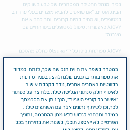
בכיר ומנהל החטיבה המסחרית של טבע בשווקים
הבינלאומיים. "אנו שואפים להביא מוצרים בעלי ערך רב
למטופלים, ושמחים להיות קרובים יותר להביא את
AJOVY כאפשרות טיפול למטופלים ביפן החיים עם
מיגרנה".
AJOVY מפותחת ביפן על ידי Otsuka כחלק מהסכם
מסחור בלעדי ממאי 2017 לפיתוח ומכירת AJOVY ביפן.
מוקדם יותר השנה, פרסמו שתי החברות תוצאות משני
במטרה לשפר את חווית הגלישה שלך, לנתח ולמדוד
מחקרים קליניים בקרב מטופלים ביפן הסובלים ממיגרנה
את מעורבותך בתכנים שלנו ולהציג בפניך מודעות
כרונית וארעית. היעדים הראשיים הושגו בשני המחקרים,
רלוונטיות באתרים אחרים, נודה לקבלת אישור
עם מובהקות סטטיסטית לעומת פלצבו. שיפור מובהק
לאיסוף חלק מנתוני הגלישה שלך. בלחיצה על כפתור
סטטיסטית הוצג מול פלצבו גם עבור כל היעדים
"אישור כל קובצי העוגיות", הנך נותן את הסכמתך
המשניים. AJOVY נקלט בצורה טובה, עם פרופיל תופעות
לכך, וכן לשיתוף נתונים אלה עם השותפים שלנו.
לוואי דומה לפלצבו.
במידה ותבחר\י לגלוש ללא מתן ההסכמה, נתוניך
הפרטיים לא ייאספו. תוכל/י לשנות את בחירתך בכל
AJOVY היא התרופה בהזרקה תת-עורית מסוג anti-
עת. למידע נוסף
לחצ\י כאן.