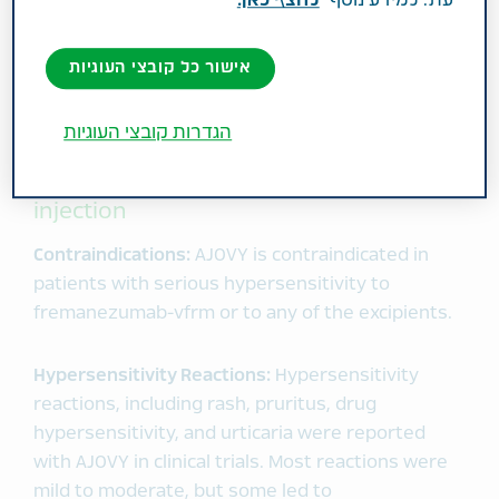
CGRP היחידה אשר אושרה בארה"ב ובאירופה, המיועדת
לטיפול מונע של מיגרנה והמוצעת הן במינון רבעוני והן
אישור כל קובצי העוגיות
במינון חודשי.
הגדרות קובצי העוגיות
U.S. Important Safety Information
®
about AJOVY
(fremanezumab-vfrm)
injection
Contraindications:
AJOVY is contraindicated in
patients with serious hypersensitivity to
fremanezumab-vfrm or to any of the excipients.
Hypersensitivity Reactions:
Hypersensitivity
reactions, including rash, pruritus, drug
hypersensitivity, and urticaria were reported
with AJOVY in clinical trials. Most reactions were
mild to moderate, but some led to