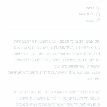
1 דקות
יולי 29, 2020
חדשות
תל אביב, 29 ביולי 2020
- טבע תעשיות פרמצבטיות
בע"מ (NYSE
ו- TASE
:
TEVA), הודיעה היום כי Otsuka
Pharmaceutical Co., Ltd הגישה היום בקשה לרשות
התרופות והמכשירים הרפואיים של יפן בכדי להשיג
אישור לייצור ושיווק ביפן של
®
(fremanezumab)
AJOVY
בהזרקה, לטיפול מניעתי של
מיגרנה.
"זוהי אבן דרך חשובה העונה על הייעוד הגלובלי שלנו
לשפר חיי מטופלים על ידי קידום אפשרויות טיפול
פוטנציאליות חדשות," אמר ג'יאנפרנקו נאזי, סמנכ"ל