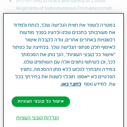
[PO-01-196] Efficacy and Safety of 2 Dose
Regimens of Subcutaneous Fremanezumab
(TEV-48125) Versus Placebo for the Preventive
Treatment of Chronic Migraine
(Platform
במטרה לשפר את חווית הגלישה שלך, לנתח ולמדוד
Presentation, September 8, 2017, 7:20 p.m. to
את מעורבותך בתכנים שלנו ולהציג בפניך מודעות
7:30 p.m.)
רלוונטיות באתרים אחרים, נודה לקבלת אישור
[PO-01-201] Efficacy and Safety of 2 Dose
לאיסוף חלק מנתוני הגלישה שלך. בלחיצה על כפתור
Regimens of Subcutaneous Administration of
"אישור כל קובצי העוגיות", הנך נותן את הסכמתך
Fremanezumab (TEV-48125) Versus Placebo
לכך, וכן לשיתוף נתונים אלה עם השותפים שלנו.
for the Preventive Treatment of Episodic
במידה ותבחר\י לגלוש ללא מתן ההסכמה, נתוניך
Migraine
(Platform Presentation, September
הפרטיים לא ייאספו. תוכל/י לשנות את בחירתך בכל
8, 2017, 7:30 p.m. to 7:40 p.m.)
עת. למידע נוסף
לחצ\י כאן.
אישור כל קובצי העוגיות
נתונים נוספים אשר יוצגו בחסות טבע:
הגדרות קובצי העוגיות