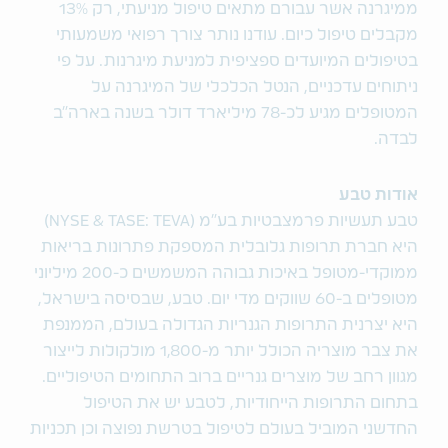
ממיגרנה אשר עבורם מתאים טיפול מניעתי, רק 13%
מקבלים טיפול כיום. עודנו נותר צורך רפואי משמעותי
בטיפולים המיועדים ספציפית למניעת מיגרנות. על פי
ניתוחים עדכניים, הנטל הכלכלי של המיגרנה על
המטופלים מגיע לכ-78 מיליארד דולר בשנה בארה"ב
לבדה.
אודות טבע
טבע תעשיות פרמצבטיות בע"מ (NYSE & TASE: TEVA)
היא חברת תרופות גלובלית המספקת פתרונות בריאות
ממוקדי-מטופל באיכות גבוהה המשמשים כ-200 מיליוני
מטופלים ב-60 שווקים מדי יום. טבע, שבסיסה בישראל,
היא יצרנית התרופות הגנריות הגדולה בעולם, הממנפת
את צבר מוצריה הכולל יותר מ-1,800 מולקולות לייצור
מגוון רחב של מוצרים גנריים ברוב התחומים הטיפוליים.
בתחום התרופות הייחודיות, לטבע יש את הטיפול
החדשני המוביל בעולם לטיפול בטרשת נפוצה וכן תכניות