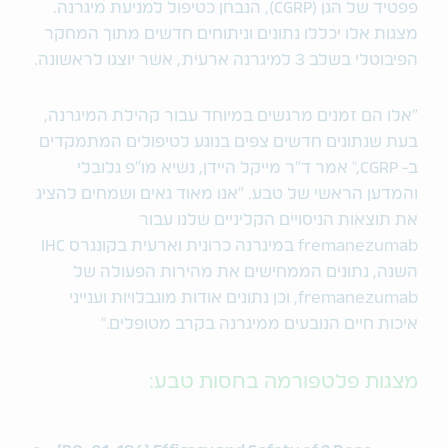
פפטיד של הגן (CGRP), הנבחן כטיפול למניעת מיגרנה.
מצגות אלו יכללו נתונים וניתוחים חדשים מתוך המחקר
הפיבוטלי בשלב 3 למיגרנה ארעית, אשר יוצגו לראשונה.
"אלו הם זמנים מרגשים במיוחד עבור קהילת המיגרנה,
בעת שנתונים חדשים צפים בנוגע לטיפולים המתמקדים
ב- CGRP," אמר ד"ר מייקל היידן, נשיא מו"פ גלובלי
והמדען הראשי של טבע. "אנו מאוד גאים ושמחים להציג
את תוצאות הניסויים הקליניים שלנו עבור
fremanezumab במיגרנה כרונית וארעית בקונגרס IHC
השנה, נתונים הממחישים את מהירות הפעולה של
fremanezumab, וכן נתונים אודות מוגבלויות וענייני
איכות חיים הנובעים ממיגרנה בקרב מטופלים."
מצגות פלטפורמה בחסות טבע: