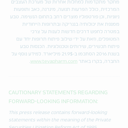
מחקר מתקדמות למחלות אחרות של מערכת העצבים
המרכזית, כולל הפרעות תנועה, מיגרנה, כאב ותופעות
ניווניות, וכן פורטפוליו מוצרים רחב בתחום הנשימה. טבע
ממנפת את יכולותיה בגנריקה ובתרופות הייחודיות
במטרה לחפש דרכים חדשות לענות על צרכי
המטופלים, וזאת על ידי שילוב פיתוח תרופות יחד עם
פיתוח תכשירים, שירותים וטכנולוגיות. הכנסות טבע
בשנת 2016 הסתכמו ב-21.9$ מיליארד. למידע נוסף על
החברה, בקרו באתר
www.tevapharm.com
.
CAUTIONARY STATEMENTS REGARDING
FORWARD-LOOKING INFORMATION:
This press release contains forward-looking
statements within the meaning of the Private
Securities Litigation Reform Act of 1995