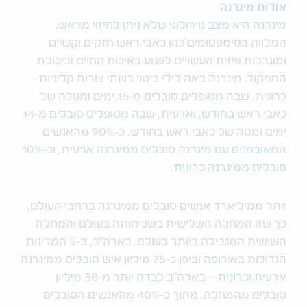
אודות מיגרנה
מיגרנה היא מצב נוירולוגי שלא ניתן לחיזוי מראש,
המלווה בסימפטומים כגון כאבי ראש חזקים וקשיים
ומוגבלות פיזית העשויים לפגוע באיכות החיים וביכולת
התפקוד. מיגרנה באה לידי ביטוי בשתי צורות קליניות -
כרונית, שבה מטופלים סובלים מ-15 ימים ומעלה של
כאבי ראש בחודש, וארעית, שבה מטופלים סובלים מ-14
ימים ומטה של כאבי ראש בחודש. כ-90% מהאנשים
המאובחנים עם מיגרנה סובלים ממיגרנה ארעית, וכ-10%
סובלים ממיגרנה כרונית.
יותר ממיליארד אנשים סובלים ממיגרנה ברחבי העולם,
כך שזו המחלה השלישית בשכיחותה בעולם והמחלה
השישית המגבילה ביותר בעולם. בארה"ב, ב-5 המדינות
הגדולות באירופה וביפן כ-75 מיליון איש סובלים ממיגרנה
ארעית וכרונית – בארה"ב לבדה יותר מ-38 מיליון
סובלים מהמחלה. מתוך כ-40% מהאנשים הסובלים