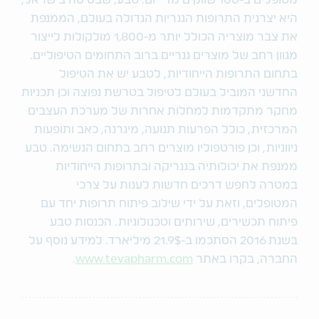
מטופלים ב-100 שווקים מדי יום. טבע, שבסיסה בישראל,
היא יצרנית התרופות הגנריות הגדולה בעולם, הממנפת
את צבר מוצריה הכולל יותר מ-1,800 מולקולות לייצור
מגוון רחב של מוצרים גנריים ברוב התחומים הטיפוליים.
בתחום התרופות הייחודיות, לטבע יש את הטיפול
החדשני המוביל בעולם לטיפול בטרשת נפוצה וכן תכניות
מחקר מתקדמות למחלות אחרות של מערכת העצבים
המרכזית, כולל הפרעות תנועה, מיגרנה, כאב ותופעות
ניווניות, וכן פורטפוליו מוצרים רחב בתחום הנשימה. טבע
ממנפת את יכולותיה בגנריקה ובתרופות הייחודיות
במטרה לחפש דרכים חדשות לענות על צרכי
המטופלים, וזאת על ידי שילוב פיתוח תרופות יחד עם
פיתוח תכשירים, שירותים וטכנולוגיות. הכנסות טבע
בשנת 2016 הסתכמו ב-21.9$ מיליארד. למידע נוסף על
החברה, בקרו באתר
www.tevapharm.com
.