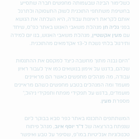
כשלימור הבינה שבעמותה מחפשים חברה שתסייע
בחשיפת משתתפי התוכנית לשוק התעסוקה ולתרגל
אותם לקראת ראיונות עבודה, היא העלתה את הנושא
בפני
גליה חן
מנהלת משאבי האנוש באתר כפ"ס, שיחד
עם
מעין אקשטיין
, מנהלת משאבי האנוש, בנו יום למידה
ותירגול בלתי נשכח ל-13 אקדמאים מהתוכנית.
"היום נבנה מתוך מחשבה כיצד למקסם את ההתנסות
שלהם, בדגש על אימון בנושאים כמו איך לעבור ראיון
עבודה, מה מנהלים מחפשים כאשר הם מראיינים
מועמד ומה המנהלים בטבע מחפשים כשהם מראיינים
מועמדים, בדגש על תפקידי מפתח ותפקידי ניהול,"
מספרת
מעין
.
המשתתפים התכנסו באתר כפר סבא בבוקר ליום
שנפתח בהרצאה של
ד"ר יוסף איוב
, מנהל פיתוח
טכנולוגיות אנליטיות במו"פ, שסיפר על טבע ואיפשר