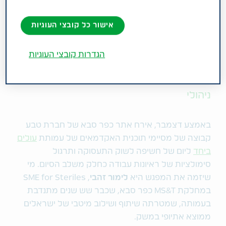
אתר טבע כפר סבא אירח בדצמבר את
אישור כל קובצי העוגיות
משתתפי תוכנית האקדמאים של עמותת
"עולים ביחד" ליום למידה, שכלל סימולציות
הגדרות קובצי העוגיות
ראיונות עבודה וחשיפה לשוק התעסוקה
במטרה לסייע בדרך להשתלבות בתפקיד
ניהולי
באמצע דצמבר, אירח אתר כפר סבא של חברת טבע
קבוצה של מסיימי תוכנית האקדמאים של עמותת
עולים
ביחד
ליום של חשיפה לשוק התעסוקה ותרגול
סימולציות של ראיונות עבודה כחלק משלב הסיום. מי
שיזמה את המפגש היא
לימור זהבי
,
SME for Steriles
במחלקת
MS&T
כפר סבא, שכבר שש שנים מתנדבת
בעמותה, שמטרתה שיתוף ושילוב מיטבי של ישראלים
ממוצא אתיופי במשק.