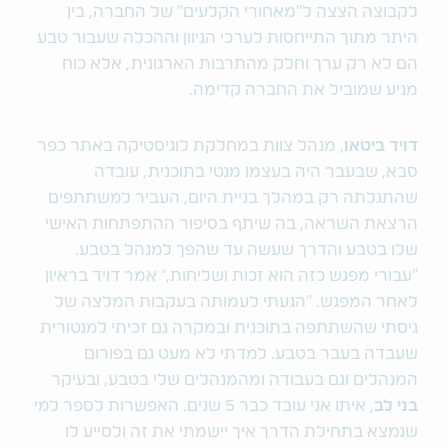
לקבוצה הצצה ל"מאחורי הקלעים" של החברה, בין
היתר מתוך התייחסות לערכי הגיוון וההכלה שעבור טבע
הם לא רק ערך וחלק מהתרבות הארגונית, אלא כוח
מניע שמוביל את החברה קדימה.
דויד ביטאו
, מנהל צוות במחלקת לוגיסטיקה באתר כפר
סבא, שבעבר היה בעצמו מנטי בתוכנית, עובדה
שהתגלתה רק במהלך בניית היום, העביר למשתתפים
הרצאת השראה, בה שיתף בסיפור ההתפתחות האישי
שלו בטבע והדרך שעשה עד שהפך למנהל בטבע.
"עבורי מפגש כזה הוא זכות ושליחות," אמר דויד בראיון
לאחר המפגש. "הגעתי לעמותה בעקבות המלצה של
גיסתי שהשתתפה בתוכנית ובמקרה גם זכיתי למנטורית
שעבדה בעבר בטבע. למדתי לא מעט גם בפורום
המנהלים וגם בעבודה ומהמנהלים שלי בטבע, ובעיקר
בני לב
, איתו אני עובד כבר 5 שנים. האפשרות לספר למי
שנמצא בתחילת הדרך איך יישמתי את זה ולסייע לו