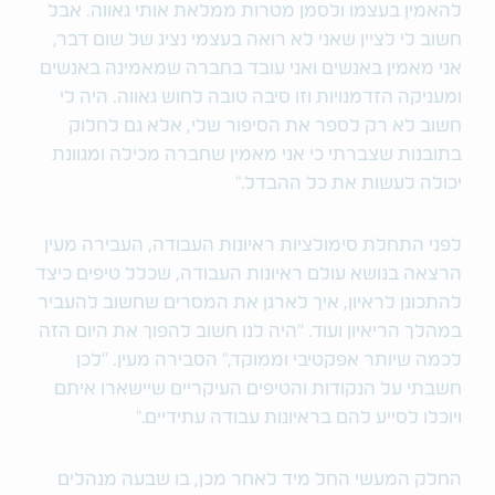
להאמין בעצמו ולסמן מטרות ממלאת אותי גאווה. אבל
חשוב לי לציין שאני לא רואה בעצמי נציג של שום דבר,
אני מאמין באנשים ואני עובד בחברה שמאמינה באנשים
ומעניקה הזדמנויות וזו סיבה טובה לחוש גאווה. היה לי
חשוב לא רק לספר את הסיפור שלי, אלא גם לחלוק
בתובנות שצברתי כי אני מאמין שחברה מכילה ומגוונת
יכולה לעשות את כל ההבדל."
לפני התחלת סימולציות ראיונות העבודה, העבירה מעין
הרצאה בנושא עולם ראיונות העבודה, שכלל טיפים כיצד
להתכונן לראיון, איך לארגן את המסרים שחשוב להעביר
במהלך הריאיון ועוד. "היה לנו חשוב להפוך את היום הזה
לכמה שיותר אפקטיבי וממוקד," הסבירה מעין. "לכן
חשבתי על הנקודות והטיפים העיקריים שיישארו איתם
ויוכלו לסייע להם בראיונות עבודה עתידיים."
החלק המעשי החל מיד לאחר מכן, בו שבעה מנהלים