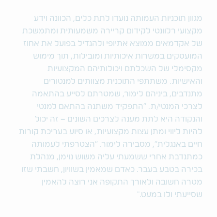
מגוון תוכניות העמותה נועדו לתת כלים, הכוונה וידע
מקצועי רלוונטי לקידום קריירה משמעותית ומתמשכת
של אקדמאים ממוצא אתיופי ולהגדיל בפועל את אחוז
המועסקים במשרות איכותיות ומובילות, תוך מימוש
מקסימלי של השכלתם ויכולותיהם המקצועיות
והאישיות. משתתפי התוכנית מצוותים למנטורים
מתנדבים, ביניהם לימור, שמטרתם לסייע בהתאמה
לצרכי המנטי/ת. "התפקיד משתנה בהתאם למנטי
והנקודה היא לתת מענה לצרכים השונים – זה יכול
להיות ליווי ומתן עצות מקצועיות, או סיוע בעריכת קורות
חיים באנגלית", מסבירה לימור. "הצטרפתי לעמותה
כמתנדבת אחרי ששמעתי עליה משוש נוימן, מנהלת
בכירה בטבע בעבר. כאדם שמאמין בשוויון, חשבתי שזו
מטרה חשובה ולאורך התקופה אני רוצה להאמין
שסייעתי ולו במעט
."