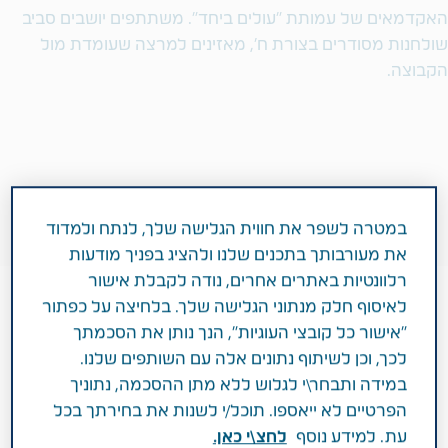
במטרה לשפר את חווית הגלישה שלך, לנתח ולמדוד
את מעורבותך בתכנים שלנו ולהציג בפניך מודעות
רלוונטיות באתרים אחרים, נודה לקבלת אישור
לאיסוף חלק מנתוני הגלישה שלך. בלחיצה על כפתור
"אישור כל קובצי העוגיות", הנך נותן את הסכמתך
לכך, וכן לשיתוף נתונים אלה עם השותפים שלנו.
מרץ 06, 2025
במידה ותבחר\י לגלוש ללא מתן ההסכמה, נתוניך
חדשות
הפרטיים לא ייאספו. תוכל/י לשנות את בחירתך בכל
עת. למידע נוסף
לחצ\י כאן.