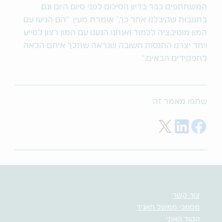
המשתתפים כבר בדיון הסיכום לפני סיום היום וגם
בתגובות שקיבלנו אחר כך," אומרת מעין. "הם הגיעו עם
המון מוטיבציה ללמוד ואנחנו הגענו עם המון רצון לסייע
ויחד יצרנו התנסות חשובה שנראה שתלך איתם הלאה
לתפקידים הבאים."
שתפו מאמר זה
Share on LinkedIn
Share on X
Share on Facebook
צור קשר
מסמכי ממשל תאגיד
הקוד האתי