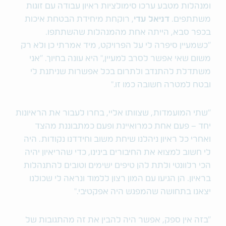
ומנהלות מטבע ערכו סימולציות ראיון עבודה עם זוגות
משתתפים.
דניאל עדי
, רוקחת מיחידת הבטחת איכות
בכפר סבא, הייתה אחת מהמנהלות שהשתתפו.
"כשמעיין סיפרה לי על הפרויקט, מיד אמרתי כן ולא רק
משום שאי אפשר לסרב למעיין," היא עונה בחיוך. "אני
משתדלת להתנדב ולתרום בכל אפשרות שניתנת לי
ובטח למטרה חשובה כמו זו."
"שתי המועמדות, שצוותו אליי, בחרו לעבור את הראיונות
יחד – פעם אחת כמרואיינת ופעם כמתבוננת מהצד
ואחרי כל ראיון ניהלנו שיחת משוב וחידדנו נקודות. היה
לי חשוב למצוא את החיבורים בינינו, כדי שהריאיון יהיה
הכי רלוונטי ולתת להן טיפים ישימים וטובים להתנהלות
בראיון. הן הגיעו עם המון רצון ללמוד ונראה לי שכולנו
יצאנו בתחושה שהמפגש היה אפקטיבי."
"בזה אין ספק, אפשר היה להבין את זה מהתגובות של