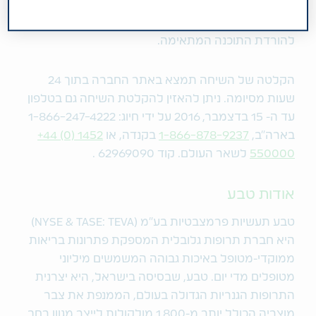
החברה:
www.ir.tevapharm.com
. נא התחברו לאתר
לפחות 10 דקות לפני תחילת השיחה בכדי לאפשר זמן
להורדת התוכנה המתאימה.
הקלטה של השיחה תמצא באתר החברה בתוך 24
שעות מסיומה. ניתן להאזין להקלטת השיחה גם בטלפון
עד ה- 15 בדצמבר, 2016 על ידי חיוג: 1-866-247-4222
בארה"ב,
1-866-878-9237
בקנדה, או
+44 (0) 1452
550000
לשאר העולם. קוד 62969090 .
אודות טבע
טבע תעשיות פרמצבטיות בע"מ (NYSE & TASE: TEVA)
היא חברת תרופות גלובלית המספקת פתרונות בריאות
ממוקדי-מטופל באיכות גבוהה המשמשים מיליוני
מטופלים מדי יום. טבע, שבסיסה בישראל, היא יצרנית
התרופות הגנריות הגדולה בעולם, הממנפת את צבר
מוצריה הכולל יותר מ-1,800 מולקולות לייצר מגוון רחב