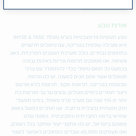
על ידי חיוג:
1-866-331-1332
בארה"ב, או
3333009785 (0) 44
+ לשאר העולם. קוד
1174907
.
אודות טבע
טבע תעשיות פרמצבטיות בע"מ (NYSE & TASE: TEVA)
היא מובילה עולמית בגנריקה, עם טיפולים חדשניים
בתחומים נבחרים, כולל מערכת העצבים המרכזית, כאב
ונשימה. אנו מספקים תרופות גנריות באיכות גבוהה
בכמעט כל תחום טיפולי בכדי להתמודד עם צרכי
מטופלים אשר אינם זוכים למענה. יש לנו נוכחות
מבוססת בגנריקה, תרופות מקור, תרופות ללא מרשם
וייצור חומרים כימיים פעילים, ובונים על גבי מורשת בת
יותר מ-115 שנה עם מערך מו"פ מאוחד, בסיס תפעולי
חזק ותשתית גלובלית נרחבת. אנו חותרים לפעול באופן
אחראי ברמה החברתית והסביבתית. המטה שלנו
ממוקם בישראל, יש לנו מתקני ייצור ומחקר בכל העולם,
ואנו מעסיקים 45,000 עובדים המחויבים לאפשר לשפר