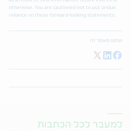
as a result of new information, future events or
otherwise. You are cautioned not to put undue
reliance on these forward-looking statements.
שתפו מאמר זה
Share on Twitter
Share on LinkedIn
Share on Facebook
למעבר לכל הכתבות