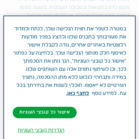
מקוון לדון בתוצאות ובסביבה העסקית, בשעה 8:00
בבוקר שעון מזרח ארה"ב, או 15:00 שעון ישראל.
במטרה לשפר את חווית הגלישה שלך, לנתח ולמדוד
בכדי להשתתף בשיחה נא חייגו את המספרים הבאים
את מעורבותך בתכנים שלנו ולהציג בפניך מודעות
(לפחות 10 דקות לפני זמן הפתיחה):
רלוונטיות באתרים אחרים, נודה לקבלת אישור
בישראל 1-809-203-624, בארה"ב
1396 966 (866)-1
,
לאיסוף חלק מנתוני הגלישה שלך. בלחיצה על כפתור
בשאר העולם
928000 2071 (0)
44+ ; קוד
"אישור כל קובצי העוגיות", הנך נותן את הסכמתך
גישה
1174907
. רשימה של מספרי חינם בינלאומיים
לכך, וכן לשיתוף נתונים אלה עם השותפים שלנו.
נוספים ניתן למצוא
כאן
במידה ותבחר\י לגלוש ללא מתן ההסכמה, נתוניך
שידור מקוון ישיר ילווה את השיחה וניתן לגישה באתר
הפרטיים לא ייאספו. תוכל/י לשנות את בחירתך בכל
החברה:
www.ir.tevapharm.com
. נא התחברו לאתר
עת. למידע נוסף
לחצ\י כאן.
לפחות 10 דקות לפני תחילת השיחה בכדי לאפשר זמן
להורדת התוכנה המתאימה.
אישור כל קובצי העוגיות
הקלטה של השיחה תימצא באתר החברה בתוך 24
הגדרות קובצי העוגיות
שעות מסיומה. ניתן להאזין להקלטת השיחה גם בטלפון