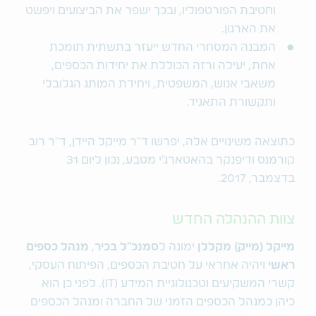
וחטיבת הפורטפוליו, ובכך ישפר את הביצועים ויפשט
את הארגון.
המבנה המסחרי החדש ייעזר בתשתית תומכת
אחת, יעילה ורזה הכוללת את יחידות הכספים,
משאבי אנוש, המשפטית, ויחידת המותג הגלובלי
ותקשורת התאגיד.
כתוצאה משינויים אלה, יפרשו ד"ר מייקל היידן, ד"ר רוב
קורמנס ודיפנקר בהאטארג'י מטבע, נכון ליום 31
בדצמבר, 2017.
צוות ההנהלה החדש
מייקל (מייק) מקללן
ימונה ל
סמנכ"ל בכיר
,
מנהל כספים
ראשי
ויהיה אחראי על חטיבת הכספים, הפיתוח העסקי,
קשרי המשקיעים וטכנולוגיית המידע (IT). לפני כן הוא
כיהן כמנהל הכספים הזמני של החברה ומנהל הכספים