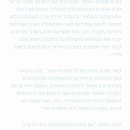
בע"מ (NYSE ו-TASE: TEVA) הודיעה היום על מבנה ארגוני
חדש ושינויים בצוות הנהלת החברה, שמטרתם לשפר
את המיקוד המסחרי ולהגביר יצירת ערך. המבנה החדש
יאפשר תיאום אסטרטגי חוצה פורטפוליו, חוצה גאוגרפיות
ויחידות בחברה. בכך הוא ימנף את יתרון הגודל של טבע,
יגביר את הגמישות והיעילות של החברה ויספק מגע
קרוב יותר לשווקים. המבנה החדש ייכנס לתוקף באופן
מיידי.
קאר שולץ, נשיא ומנכ"ל החברה אמר, "טבע נוקטת
צעדים החלטיים ומידיים להתמודדות עם הלחצים
החיצוניים ולשיפור היעילות הפנימית. המבנה החדש של
החברה יאפשר סנכרון ותיאום הדוקים יותר בין המו"פ,
התפעול והיחידות המסחריות. בכך, הוא יאפשר לנו
להפוך לחברה גמישה, רזה ורווחית יותר".
שולץ הוסיף, "אנו ממשיכים להתמקד ביצירת ערך