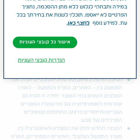
ויישא באחריות לכלל הפעילות המסחרית והביצועים
במידה ותבחר\י לגלוש ללא מתן ההסכמה, נתוניך
הפיננסיים באזור. חלק מהיחידות הגלובליות
הפרטיים לא ייאספו. תוכל/י לשנות את בחירתך בכל
מהמבנה הקודם ישולבו לתוך המבנה החדש, ואילו
עת. למידע נוסף
לחצ\י כאן.
אחרות יתייתרו.
ארגוני המו"פ הייחודי והגנרי יאוחדו לקבוצה גלובלית
אישור כל קובצי העוגיות
אחת עם אחריות לכל פעילויות המחקר והפיתוח
בטבע – גנריקה, תרופות ייחודיות ומוצרים ביולוגיים –
הגדרות קובצי העוגיות
כך נוכל למקסם את ההחזר על ההשקעה ולהגביר
את המיקוד והיעילות.
חטיבה חדשה לשיווק ופורטפוליו גלובליים תנהל את
הממשק בין – האזורים, המו"פ והתפעול – לאורך
השלבים השונים בחיי המוצר. יחידה זו תהיה גם
אחראית לאופטימיזציה של פורטפוליו המוצרים
הגנריים והייחודיים לרוחב התחומים הטיפוליים
המרכזיים של טבע.
המבנה החדש יחזק את הסנכרון והאינטגרציה בין
מערך התפעול הגלובלי, האזורים המסחריים, המו"פ