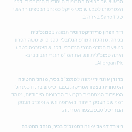
הראשי של קבוצת התרופות הייחודיות הגלובלית. לפני
הצטרפותו לטבע שימש מייקל כמנהל הכספים הראשי
של Sanofi בארה"ב.
ד"ר הפרון פרידריקסדוטיר
תמונה ל
סמנכ"לית
בכירה
,
מנהלת המו"פ הגלובלי
. לפני כן שימשה הפרון
כנשיאת המו"פ הגנרי הגלובלי. לפני שהצטרפה לטבע
היתה סמנכ"לית ונשיאת המו"פ הגנרי הגלובלי ב-
Allergan Plc..
ברנדן או'גריידי
ימונה ל
סמנכ"ל בכיר, מנהל החטיבה
המסחרית בצפון אמריקה
. בעבר שימש ברנדן כמנהל
הפעילות המסחרית בקבוצת התרופות הייחודיות, מנהל
זמני של העסק הייחודי באירופה ונשיא ומנכ"ל העסק
הגנרי של טבע בצפון אמריקה.
ריצ'רד דניאל
ימונה ל
סמנכ"ל בכיר, מנהל החטיבה