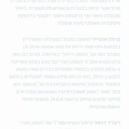
פרידריקסדוטיר החלה בקריירה שלה כמדענית בחברת
מו"פ אשר היתה בבעלות Pharmacia משוודיה, לאחר
שקיבלה תואר שני ברוקחות ותואר דוקטור ברוקחות
פיסיקלית מאוניברסיטת איסלנד.
ברנדן או'גריידי
שימש כמנהל הפעילות המסחרית
בקבוצת התרופות הייחודיות מאז אוגוסט 2016 וכן
כמנהל זמני של העסק הייחודי באירופה. קודם לכן הוא
כיהן כנשיא ומנכ"ל העסק הגנרי של טבע בצפון אמריקה
ב-2015 והחזיק במספר תפקידים בכירים מאז הגעתו
לטבע ב-2011. לפני כן הוא מילא מספר תפקידים בתחום
המסחר והמינהל הרפואי בחברות בת של Sanofi. הוא
בעל תואר ראשון מאוניברסיטת Geneseo שבניו יורק
בניהול מדעים ושיווק ובתואר M.B.A. מאוניברסיטת
Baker שבקנזס.
ריצ'רד דניאל
שימש כנשיא ומנכ"ל של העסק הגנרי