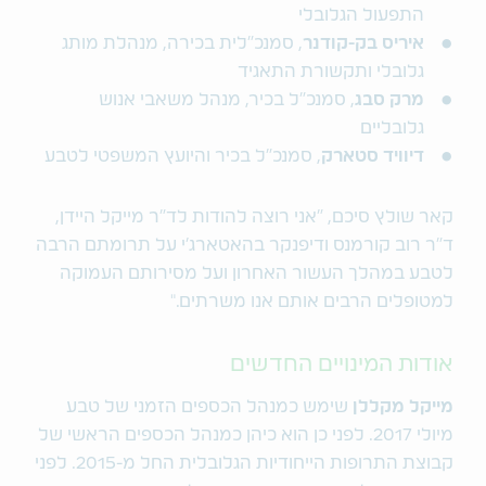
התפעול הגלובלי
איריס בק-קודנר
, סמנכ"לית בכירה, מנהלת מותג
גלובלי ותקשורת התאגיד
מרק סבג
, סמנכ"ל בכיר, מנהל משאבי אנוש
גלובליים
דיוויד סטארק
, סמנכ"ל בכיר והיועץ המשפטי לטבע
קאר שולץ סיכם, "אני רוצה להודות לד"ר מייקל היידן,
ד"ר רוב קורמנס ודיפנקר בהאטארג'י על תרומתם הרבה
לטבע במהלך העשור האחרון ועל מסירותם העמוקה
למטופלים הרבים אותם אנו משרתים."
אודות המינויים החדשים
מייקל מקללן
שימש כמנהל הכספים הזמני של טבע
מיולי 2017. לפני כן הוא כיהן כמנהל הכספים הראשי של
קבוצת התרופות הייחודיות הגלובלית החל מ-2015. לפני