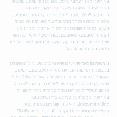
באירופה מאז דצמבר 2016. לפני כן הוא שימש שכנהל
האחראי על האינטגרציה בין טבע ואקטביס מאז
ספטמבר 2015, וזאת לאחר שהחזיק במספר תפקידים
בכירים ובהם המנהל התפעולי של השווקים הצומחים
בטבע ומנהל השווקים בבריטניה ואירלנד. מר דניאל
הצטרף לטבע ב- 2006 בעקבות רכישת IVAX, בה הוא
שימש כדירקטור בגנריקה. הוא בעל תואר ראשון בכימיה
מאוניברסיטת Auckland.
ג'יאנפרנקו נאזי
שימש כנשיא ומנכ"ל השווקים הצומחים
בקבוצת התרופות הגנריות ממרץ 2017. בעבר שימש
כסמנכ"ל תרופות ייחודיות באירופה החל מ-2014. לפני
שהצטרף לטבע כיהן במשך 7 שנים ב- AstraZeneca
במגוון תפקידים בכירים ובהם סמנכ"ל מכירות ושיווק
באירופה וסמנכ"ל גלובלי למוצרי נשימה. ב-
GlaxoSmithKline הוא כיהן שנתיים כמנהל עסק
המוצרים המטבוליים והקרדיולוגיים, וב- Eli Lilly and