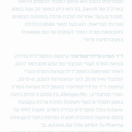
הצטרפותו לטבע הוא שימש כמנהל הכספים הראשי
בארה"ב של Sanofi, בה הוא כיהן במשך 20 שנה במגוון
תפקידים בעלי אחריות הולכת וגדלה בחטיבות הכספים
ושירותי הבריאות. הוא בעל תואר BSBA בכלכלה
וחשבונאות מבית הספר לעסקים על שם Trulaske
באוניברסיטת מיזורי.
ד"ר הפרון פרידריקסדוטיר
שימשה כסמנכ"לית בכירה,
נשיאת המו"פ הגנרי הגלובלי של טבע מפברואר 2017,
לאחר ששימשה כסמנכ"לית ונשיאת המו"פ הגנרי
הגלובלי מאז 2016. לפני שהצטרפה לטבע, מ-2015,
שימשה ד"ר פרידריקסדוטיר כסמנכ"לית ונשיאת המו"פ
הגנרי הגלובלי ב- .Allergan Plc. בין 2002 ל-2015 כיהנה
במגוון תפקידים בעלי חשיבות הולכת וגדלה בקבוצת
Actavis כולל סמנכ"לית בכירה למו"פ. משנת 1997 עד
2002 שימשה כמנהלת חטיבת הפיתוח בחברת Omega
Pharma עד המיזוג שלה עם Actavis. גב'