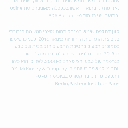
Company במשך חמש שנים בתפקידי שיווק שונים. מר
נאזי מחזיק בתואר ראשון בכלכלה מאוניברסיטת Udine
ובתואר שני בניהול מ- SDA Bocconi.
סוון דתלפס
שימש כמנהל תחום מוצרי הנשימה הגלובלי
בקבוצת התרופות הייחודיות מינואר 2016. לפני כן שימש
כסמנכ"ל תפעול בחטיבת התפעול הגלובלית של טבע
מ-2013. מר דתלפס הצטרף לטבע במנהל השוק
בגרמניה של טבע ורציופארם ב-2008. לפני כן הוא כיהן
יותר מ-10 שנים כשותף ב- McKinsey & Company. מר
דתלפס מחזיק בדוקטורט בביוכימיה מ- FU
Berlin/Pasteur Institute Paris.