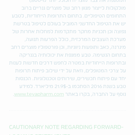
הממנפת את צבר מוצריה הכולל יותר מ-1,800
מולקולות לייצור מגוון רחב של מוצרים גנריים ברוב
התחומים הטיפוליים. בתחום התרופות הייחודיות, לטבע
יש את הטיפול החדשני המוביל בעולם לטיפול בטרשת
נפוצה וכן תכניות מחקר מתקדמות למחלות אחרות של
מערכת העצבים המרכזית, כולל הפרעות תנועה,
מיגרנה, כאב ותופעות ניווניות, וכן פורטפוליו מוצרים רחב
בתחום הנשימה. טבע ממנפת את יכולותיה בגנריקה
ובתרופות הייחודיות במטרה לחפש דרכים חדשות לענות
על צרכי המטופלים, וזאת על ידי שילוב פיתוח תרופות
יחד עם פיתוח תכשירים, שירותים וטכנולוגיות. הכנסות
טבע בשנת 2016 הסתכמו ב-21.9$ מיליארד. למידע
נוסף על החברה, בקרו באתר
www.tevapharm.com
.
CAUTIONARY NOTE REGARDING FORWARD-