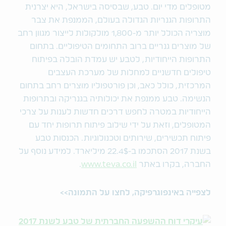
מטופלים מדי יום. טבע, שבסיסה בישראל, היא יצרנית
התרופות הגנריות הגדולה בעולם, הממנפת את צבר
מוצריה הכולל יותר מ-1,800 מולקולות לייצור מגוון רחב
של מוצרים גנריים ברוב התחומים הטיפוליים. בתחום
התרופות הייחודיות, לטבע יש עמדת הובלה בפיתוח
טיפולים חדשניים למחלות של מערכת העצבים
המרכזית, כולל כאב, וכן פורטפוליו מוצרים רחב בתחום
הנשימה. טבע ממנפת את יכולותיה בגנריקה ובתרופות
הייחודיות במטרה לחפש דרכים חדשות לענות על צרכי
המטופלים, וזאת על ידי שילוב פיתוח תרופות יחד עם
פיתוח תכשירים, שירותים וטכנולוגיות. הכנסות טבע
בשנת 2017 הסתכמו ב-22.4$ מיליארד. למידע נוסף על
החברה, בקרו באתר
www.teva.co.il
.
לצפייה באינפוגרפיקה, לחצו על התמונה>>