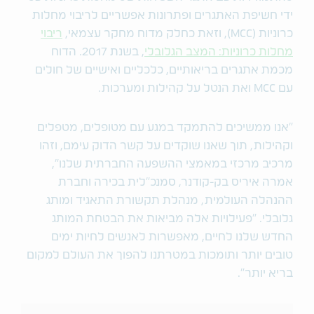
ידי חשיפת האתגרים ופתרונות אפשריים לריבוי מחלות
כרוניות (MCC), וזאת כחלק מדוח מחקר עצמאי,
ריבוי
מחלות כרוניות: המצב הגלובלי
, בשנת 2017. הדוח
מכמת אתגרים בריאותיים, כלכליים ואישיים של חולים
עם MCC ואת הנטל על קהילות ומערכות.
"אנו ממשיכים להתמקד במגע עם מטופלים, מטפלים
וקהילות, תוך שאנו שוקדים על קשר הדוק עימם, וזהו
מרכיב מרכזי במאמצי ההשפעה החברתית שלנו",
אמרה איריס בק-קודנר, סמנכ"לית בכירה וחברת
ההנהלה העולמית, מנהלת תקשורת התאגיד ומותג
גלובלי. "פעילויות אלה מביאות את הבטחת המותג
החדש שלנו לחיים, מאפשרות לאנשים לחיות ימים
טובים יותר ותומכות במטרתנו להפוך את העולם למקום
בריא יותר".