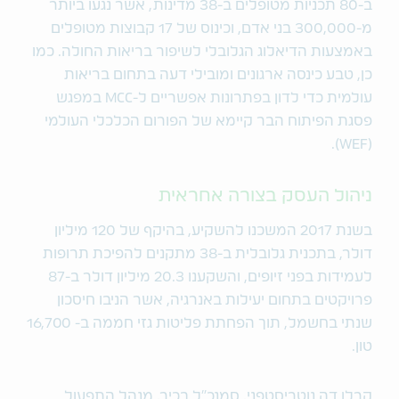
ב-80 תכניות מטופלים ב-38 מדינות, אשר נגעו ביותר
מ-300,000 בני אדם, וכינוס של 17 קבוצות מטופלים
באמצעות הדיאלוג הגלובלי לשיפור בריאות החולה. כמו
כן, טבע כינסה ארגונים ומובילי דעה בתחום בריאות
עולמית כדי לדון בפתרונות אפשריים ל-MCC במפגש
פסגת הפיתוח הבר קיימא של הפורום הכלכלי העולמי
(WEF).
ניהול העסק בצורה אחראית
בשנת 2017 המשכנו להשקיע, בהיקף של 120 מיליון
דולר, בתכנית גלובלית ב-38 מתקנים להפיכת תרופות
לעמידות בפני זיופים, והשקענו 20.3 מיליון דולר ב-87
פרויקטים בתחום יעילות באנרגיה, אשר הניבו חיסכון
שנתי בחשמל, תוך הפחתת פליטות גזי חממה ב- 16,700
טון.
קרלו דה נוטריסטפני, סמנכ"ל בכיר, מנהל התפעול