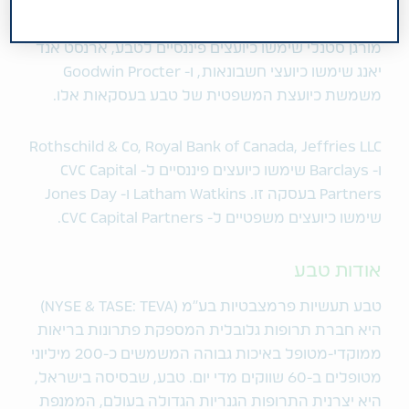
מורגן סטנלי שימשו כיועצים פיננסיים לטבע, ארנסט אנד
יאנג שימשו כיועצי חשבונאות, ו- Goodwin Procter
משמשת כיועצת המשפטית של טבע בעסקאות אלו.
Rothschild & Co, Royal Bank of Canada, Jeffries LLC
ו- Barclays שימשו כיועצים פיננסיים ל- CVC Capital
Partners בעסקה זו. Latham Watkins ו- Jones Day
שימשו כיועצים משפטיים ל- CVC Capital Partners.
אודות טבע
טבע תעשיות פרמצבטיות בע"מ (NYSE & TASE: TEVA)
היא חברת תרופות גלובלית המספקת פתרונות בריאות
ממוקדי-מטופל באיכות גבוהה המשמשים כ-200 מיליוני
מטופלים ב-60 שווקים מדי יום. טבע, שבסיסה בישראל,
היא יצרנית התרופות הגנריות הגדולה בעולם, הממנפת