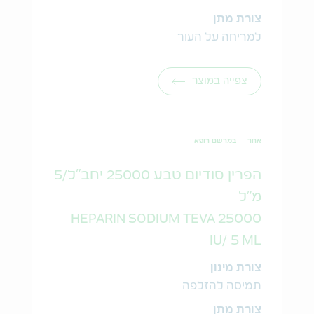
צורת מתן
למריחה על העור
צפייה במוצר
אחר
במרשם רופא
הפרין סודיום טבע 25000 יחב"ל/5
מ"ל
HEPARIN SODIUM TEVA 25000
IU/ 5 ML
צורת מינון
תמיסה להזלפה
צורת מתן