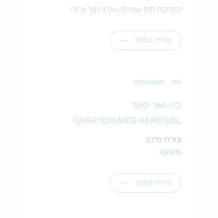
הזרקה תת-עורית; עירוי תוך ורידי
צפייה במוצר
אחר
במרשם רופא
קיו-ואר 100
QVAR 100 MCG AEROSOL
צורת מינון
משאף
צפייה במוצר