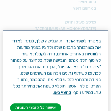
סיווג מוצר
במרשם רופא
מרכיב פעיל וחוזק
TACROLIMUS (AS MONOHYDRATE)
במטרה לשפר את חווית הגלישה שלך, לנתח ולמדוד
תחום טיפול
את מעורבותך בתכנים שלנו ולהציג בפניך מודעות
אחר
רלוונטיות באתרים אחרים, נודה לקבלת אישור
לאיסוף חלק מנתוני הגלישה שלך. בלחיצה על כפתור
פעילות רפואית
"אישור כל קובצי העוגיות", הנך נותן את הסכמתך
לכך, וכן לשיתוף נתונים אלה עם השותפים שלנו.
Prophylaxis of transplant rejection in adult
במידה ותבחר\י לגלוש ללא מתן ההסכמה, נתוניך
kidney or liver allograft recipients. Treatment
הפרטיים לא ייאספו. תוכל/י לשנות את בחירתך בכל
of allograft rejection resistant to treatment
עת. למידע נוסף
לחצ\י כאן.
with other immunosuppressive medicinal
products in adult kidney or liver allograft
recipient patients.
אישור כל קובצי העוגיות