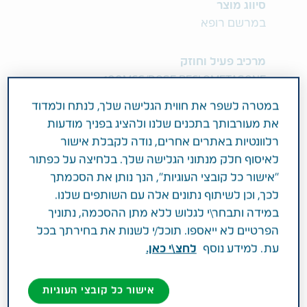
סיווג מוצר
במרשם רופא
מרכיב פעיל וחוזק
100MCG/DOSE BECLOMETASONE
DIPROPIONATE
במטרה לשפר את חווית הגלישה שלך, לנתח ולמדוד
את מעורבותך בתכנים שלנו ולהציג בפניך מודעות
תחום טיפול
רלוונטיות באתרים אחרים, נודה לקבלת אישור
אחר
לאיסוף חלק מנתוני הגלישה שלך. בלחיצה על כפתור
"אישור כל קובצי העוגיות", הנך נותן את הסכמתך
פעילות רפואית
לכך, וכן לשיתוף נתונים אלה עם השותפים שלנו.
במידה ותבחר\י לגלוש ללא מתן ההסכמה, נתוניך
למניעה וטיפול של אסתמה במבוגרים וילדים בני 5
הפרטיים לא ייאספו. תוכל/י לשנות את בחירתך בכל
שנים ומעלה. קבוצה תרפויטית: קורטיקוסטרואידים
עת. למידע נוסף
לחצ\י כאן.
בשאיפה.
אישור כל קובצי העוגיות