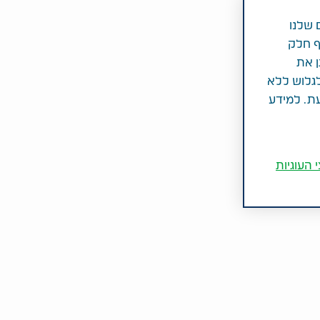
 שלנו
ף חלק
ן את
לגלוש ללא
עת. למידע
 העוגיות