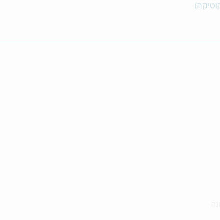
וטיקה)
נה