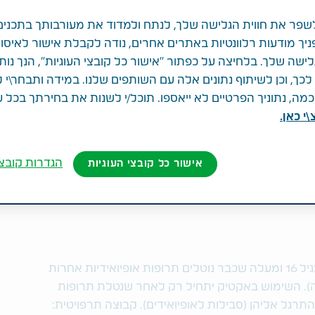
פר את חווית הגלישה שלך, לנתח ולמדוד את מעורבותך בתכנים
ניך מודעות רלוונטיות באתרים אחרים, נודה לקבלת אישור לאיסו
לישה שלך. בלחיצה על כפתור "אישור כל קובצי העוגיות", הנך נות
ך, וכן לשיתוף נתונים אלה עם השותפים שלנו. במידה ותבחר\י 
ה, נתוניך הפרטיים לא ייאספו. תוכל/י לשנות את בחירתך בכל 
י כאן.
FE
הגדרות קובצי
אישור כל קובצי העוגיות
לטיפול בכאב מתפרץ אצל חולי סרטן מגיל 16 ומעלה שכבר נוטלים תרופות אופיואידיות אחרות
עים ( 24 שעות ביממה). השימוש באקטיק יתחיל רק לאחר שנטלת תרופות
התרגל אליהן (סבילות לאופיואידים). קבוצה תרפויטית: