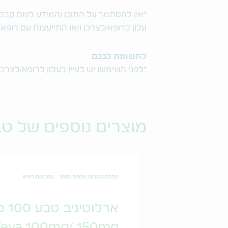
*אין להסתמך על התוכן והמידע לשם קבלת ו
עלון לרופא/לצרכן ו/או התייעצות עם רופא
לתשומת לבכם
*לפני השימוש יש לעיין בעלון לרופא/לצרכן
מוצרים נוספים של ט
מחלת הסרטן וטיפול תומך
במרשם רופא
ארלוטיניב טבע 100 מ"ג/ 150 מ"ג
 Teva 100mg/ 150mg