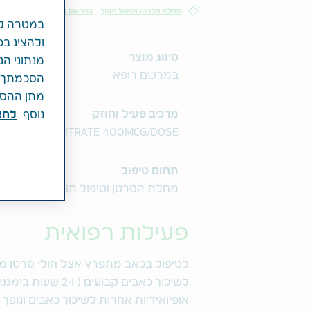
מחלת הסרטן וטיפול תומך
במרשם רופא
במטרה לש
ולהציג בפ
סיווג מוצר
מנתוני הג
במרשם רופא
הסכמתך לכ
מתן ההסכמ
מרכיב פעיל וחוזק
נוסף
לחצ\
NTANYL AS CITRATE 400MCG/DOSE
תחום טיפול
מחלת הסרטן וטיפול תומך
פעילות רפואית
לשיכוך כאבים קבו
אופיואידיות אחרות לשיכוך כאבים וגופך 