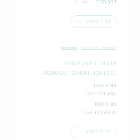
דרך הפה Per os
צפייה במוצר
השתעלות, צינון וכאב גרון
ללא מרשם
אקמול צינון ליקוויג'ל
ACAMOL TSINUN LIQUIGEL
צורת מינון
קפסולות רכות
צורת מתן
נטילה דרך הפה
צפייה במוצר