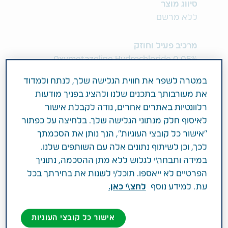
סיווג מוצר
ללא מרשם
מרכיב פעיל וחוזק
0.05% Oxymetazoline Hydrochloride
במטרה לשפר את חווית הגלישה שלך, לנתח ולמדוד
תחום טיפול
את מעורבותך בתכנים שלנו ולהציג בפניך מודעות
השתעלות, צינון וכאב גרון
רלוונטיות באתרים אחרים, נודה לקבלת אישור
לאיסוף חלק מנתוני הגלישה שלך. בלחיצה על כפתור
פעילות רפואית
"אישור כל קובצי העוגיות", הנך נותן את הסכמתך
לכך, וכן לשיתוף נתונים אלה עם השותפים שלנו.
Relief of nasal congestion, which is a result of
במידה ותבחר\י לגלוש ללא מתן ההסכמה, נתוניך
common colds, sinusitis, hay fever or
הפרטיים לא ייאספו. תוכל/י לשנות את בחירתך בכל
allergies of the upper respiratory system
עת. למידע נוסף
לחצ\י כאן.
אישור כל קובצי העוגיות