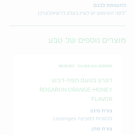
לתשומת לבכם
*לפני השימוש יש לעיין בעלון לרופא/לצרכן
מוצרים נוספים של טבע
השתעלות, צינון וכאב גרון
ללא מרשם
רוגרון בטעם תפוז-דבש
ROGARON ORANGE-HONEY
FLAVOR
צורת מינון
לכסניות למציצה Lozenges
צורת מתן