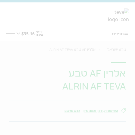
מעבר לתוכן המרכזי
טבע ישראל
אלרין AF טבע ALRIN AF TEVA
אלרין AF טבע
ALRIN AF TEVA
השתעלות, צינון וכאב גרון
ללא מרשם