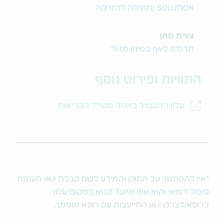
SOLUTION /תמיסה להזרקה
צורת מתן
תרסיס לאף במינון מדוד
התוויות ופירוט נוסף
עלון התכשיר באתר משרד הבריאות
*אין להסתמך על התוכן והמידע לשם קבלת ו/או הענקת
טיפול רפואי והוא אינו מיועד לבוא במקום עלון
לרופא/לצרכן ו/או התייעצות עם רופא מוסמך.