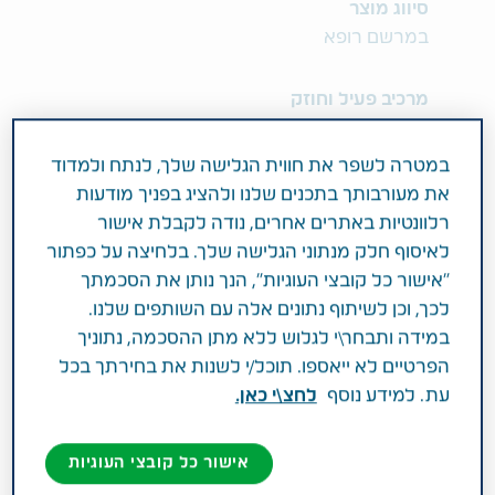
סיווג מוצר
במרשם רופא
מרכיב פעיל וחוזק
10MG DIAZEPAM
במטרה לשפר את חווית הגלישה שלך, לנתח ולמדוד
תחום טיפול
את מעורבותך בתכנים שלנו ולהציג בפניך מודעות
הרגעה
רלוונטיות באתרים אחרים, נודה לקבלת אישור
לאיסוף חלק מנתוני הגלישה שלך. בלחיצה על כפתור
"אישור כל קובצי העוגיות", הנך נותן את הסכמתך
פעילות רפואית
לכך, וכן לשיתוף נתונים אלה עם השותפים שלנו.
לטיפול במצבי חרדה. מרפה שרירים. קבוצה
במידה ותבחר\י לגלוש ללא מתן ההסכמה, נתוניך
תרפויטית: בנזודיאזפינים.
הפרטיים לא ייאספו. תוכל/י לשנות את בחירתך בכל
עת. למידע נוסף
לחצ\י כאן.
אישור כל קובצי העוגיות