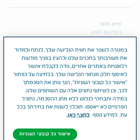
סיווג מוצר
במרשם רופא
מרכיב פעיל וחוזק
במטרה לשפר את חווית הגלישה שלך, לנתח ולמדוד
0.25MG BROTIZOLAM
את מעורבותך בתכנים שלנו ולהציג בפניך מודעות
רלוונטיות באתרים אחרים, נודה לקבלת אישור
לאיסוף חלק מנתוני הגלישה שלך. בלחיצה על כפתור
תחום טיפול
"אישור כל קובצי העוגיות", הנך נותן את הסכמתך
הרגעה
לכך, וכן לשיתוף נתונים אלה עם השותפים שלנו.
במידה ותבחר\י לגלוש ללא מתן ההסכמה, נתוניך
פעילות רפואית
הפרטיים לא ייאספו. תוכל/י לשנות את בחירתך בכל
עת. למידע נוסף
לחצ\י כאן.
לטיפול בבעיות שינה. קבוצה תרפויטית:
בנזודיאזפינים.
אישור כל קובצי העוגיות