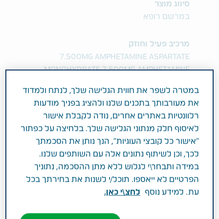
סיווג מוצר
במרשם רופא
מרכיב פעיל וחוזק
7.500MG AMPHETAMINE ASPARTATE
MONOHYDRATE 7.500MG AMPHETAMINE
SULFATE 7.500MG DEXTROAMPHETAMINE
במטרה לשפר את חווית הגלישה שלך, לנתח ולמדוד
SACCHARATE 7.500MG
את מעורבותך בתכנים שלנו ולהציג בפניך מודעות
DEXTROAMPHETAMINE SULFATE
רלוונטיות באתרים אחרים, נודה לקבלת אישור
לאיסוף חלק מנתוני הגלישה שלך. בלחיצה על כפתור
תחום טיפול
"אישור כל קובצי העוגיות", הנך נותן את הסכמתך
אחר
לכך, וכן לשיתוף נתונים אלה עם השותפים שלנו.
במידה ותבחר\י לגלוש ללא מתן ההסכמה, נתוניך
פעילות רפואית
הפרטיים לא ייאספו. תוכל/י לשנות את בחירתך בכל
עת. למידע נוסף
לחצ\י כאן.
לטיפול בהפרעת קשב, ריכוז והיפראקטיביות ADHD
במסגרת תוכנית שיקומית המבוססת על יעוץ או