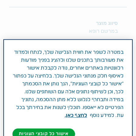
סיווג מוצר
במרשם רופא
מרכיב פעיל וחוזק
במטרה לשפר את חווית הגלישה שלך, לנתח ולמדוד
150MG CAPECITABINE
את מעורבותך בתכנים שלנו ולהציג בפניך מודעות
רלוונטיות באתרים אחרים, נודה לקבלת אישור
תחום טיפול
לאיסוף חלק מנתוני הגלישה שלך. בלחיצה על כפתור
מחלת הסרטן וטיפול תומך
"אישור כל קובצי העוגיות", הנך נותן את הסכמתך
לכך, וכן לשיתוף נתונים אלה עם השותפים שלנו.
פעילות רפואית
במידה ותבחר\י לגלוש ללא מתן ההסכמה, נתוניך
הפרטיים לא ייאספו. תוכל/י לשנות את בחירתך בכל
לטיפול בסרטן השד לאחר טיפולים קודמים, סרטן
עת. למידע נוסף
לחצ\י כאן.
הקיבה וסרטן המעי הגס והחלחולת וכן, למניעת
הישנות של סרטן המעי הגס, לאחר הסרה מלאה
אישור כל קובצי העוגיות