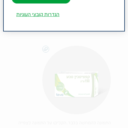
של הגידול על-ידי ניתוח. קבוצה תרפויטית : אנלוגים
של פירימידינים.
הגדרות קובצי העוגיות
התמונה להמחשה בלבד. הקליקו על התמונה לצפייה