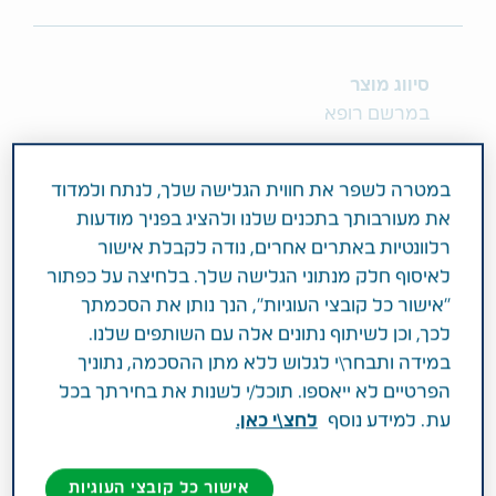
סיווג מוצר
במרשם רופא
מרכיב פעיל וחוזק
במטרה לשפר את חווית הגלישה שלך, לנתח ולמדוד
500MG CAPECITABINE
את מעורבותך בתכנים שלנו ולהציג בפניך מודעות
רלוונטיות באתרים אחרים, נודה לקבלת אישור
תחום טיפול
לאיסוף חלק מנתוני הגלישה שלך. בלחיצה על כפתור
מחלת הסרטן וטיפול תומך
"אישור כל קובצי העוגיות", הנך נותן את הסכמתך
לכך, וכן לשיתוף נתונים אלה עם השותפים שלנו.
פעילות רפואית
במידה ותבחר\י לגלוש ללא מתן ההסכמה, נתוניך
הפרטיים לא ייאספו. תוכל/י לשנות את בחירתך בכל
לטיפול בסרטן השד לאחר טיפולים קודמים, סרטן
עת. למידע נוסף
לחצ\י כאן.
הקיבה וסרטן המעי הגס והחלחולת וכן, למניעת
הישנות של סרטן המעי הגס, לאחר הסרה מלאה
אישור כל קובצי העוגיות