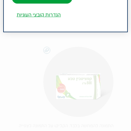
של הגידול על-ידי ניתוח. קבוצה תרפויטית : אנלוגים
של פירימידינים.
הגדרות קובצי העוגיות
התמונה להמחשה בלבד. הקליקו על התמונה לצפייה