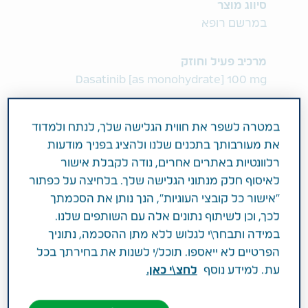
סיווג מוצר
במרשם רופא
מרכיב פעיל וחוזק
Dasatinib [as monohydrate] 100 mg
תחום טיפול
במטרה לשפר את חווית הגלישה שלך, לנתח ולמדוד
מחלת הסרטן וטיפול תומך
את מעורבותך בתכנים שלנו ולהציג בפניך מודעות
רלוונטיות באתרים אחרים, נודה לקבלת אישור
פעילות רפואית
לאיסוף חלק מנתוני הגלישה שלך. בלחיצה על כפתור
"אישור כל קובצי העוגיות", הנך נותן את הסכמתך
דסטיניב טבע הינה תרופה המיועדת לטיפול
לכך, וכן לשיתוף נתונים אלה עם השותפים שלנו.
במבוגרים: - חולים חדשים הסובלים מלויקמיה
במידה ותבחר\י לגלוש ללא מתן ההסכמה, נתוניך
מיאלואידית כרונית (CML) בעלי כרומוזום פילדלפיה
הפרטיים לא ייאספו. תוכל/י לשנות את בחירתך בכל
חיובי, בשלב הכרוני. - חולי לויקמיה מיאלואידית
עת. למידע נוסף
לחצ\י כאן.
כרונית (CML )בשלב כרוני, מואץ או בלסטי לבעלי
עמידות או אי סבילות לטיפול קודם ,כולל במקרה