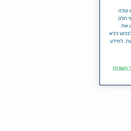
 שלנו
ף חלק
ן את
לגלוש ללא
עת. למידע
 העוגיות