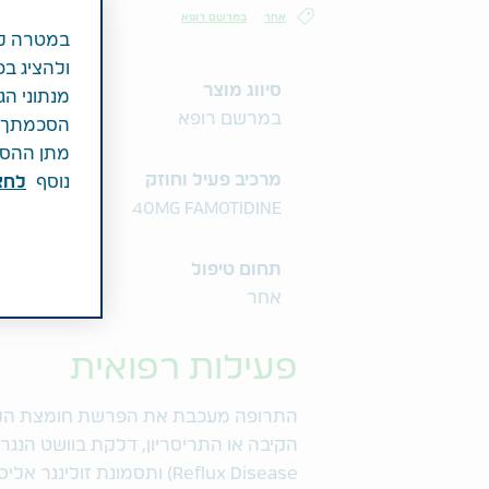
אחר
במרשם רופא
במטרה לש
ולהציג בפ
סיווג מוצר
מנתוני הג
במרשם רופא
הסכמתך לכ
מתן ההסכמ
מרכיב פעיל וחוזק
נוסף
לחצ\
40MG FAMOTIDINE
תחום טיפול
אחר
פעילות רפואית
התרופה מעכבת את הפרשת חומצת הקיב