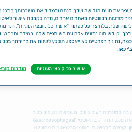
פר את חווית הגלישה שלך, לנתח ולמדוד את מעורבותך בתכנים
ניך מודעות רלוונטיות באתרים אחרים, נודה לקבלת אישור לאיסו
לישה שלך. בלחיצה על כפתור "אישור כל קובצי העוגיות", הנך נות
ך, וכן לשיתוף נתונים אלה עם השותפים שלנו. במידה ותבחר\י 
ה, נתוניך הפרטיים לא ייאספו. תוכל/י לשנות את בחירתך בכל 
י כאן.
הגדרות קובצי
אישור כל קובצי העוגיות
ה במערכת העיכול ולכן משמשת לטיפול בכיב
הקיבה או התריסריון, דלקת בוושט הנגרמת עקב החזר קיבתי-ושטי (Gastroesophageal
Reflux Disease) ותסמונת זולינגר אליסון. קבוצה תרפויטית: חוסמי הרצפטורים מסוג H2