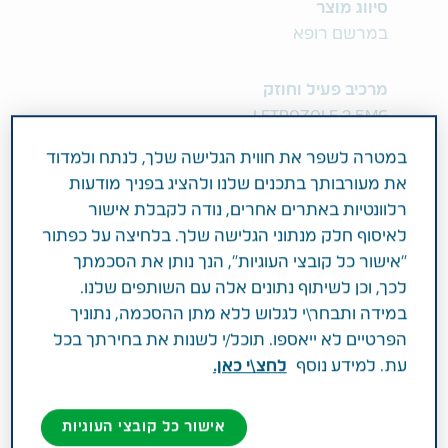
סיווג מוצר
במרשם רופא
מרכיב פעיל וחוזק
LETROZOLE 2.5MG
במטרה לשפר את חווית הגלישה שלך, לנתח ולמדוד
תחום טיפול
את מעורבותך בתכנים שלנו ולהציג בפניך מודעות
מחלת הסרטן וטיפול תומך
רלוונטיות באתרים אחרים, נודה לקבלת אישור
לאיסוף חלק מנתוני הגלישה שלך. בלחיצה על כפתור
פעילות רפואית
"אישור כל קובצי העוגיות", הנך נותן את הסכמתך
לכך, וכן לשיתוף נתונים אלה עם השותפים שלנו.
טיפול משלים בסרטן שד בשלב המוקדם, המתקדם
במידה ותבחר\י לגלוש ללא מתן ההסכמה, נתוניך
או סרטן שד גרורותי אצל נשים לאחר גיל המעבר.
הפרטיים לא ייאספו. תוכל/י לשנות את בחירתך בכל
קבוצה תרפויטית: מעכבי ארומטאז
עת. למידע נוסף
לחצ\י כאן.
(אנטיאסטרוגנים).
אישור כל קובצי העוגיות