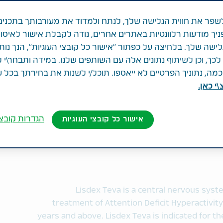
פר את חווית הגלישה שלך, לנתח ולמדוד את מעורבותך בתכנים
ניך מודעות רלוונטיות באתרים אחרים, נודה לקבלת אישור לאיסו
לישה שלך. בלחיצה על כפתור "אישור כל קובצי העוגיות", הנך נות
ך, וכן לשיתוף נתונים אלה עם השותפים שלנו. במידה ותבחר\י 
ה, נתוניך הפרטיים לא ייאספו. תוכל/י לשנות את בחירתך בכל 
י כאן.
LISD
הגדרות קובצי
אישור כל קובצי העוגיות
Lisdex Teva is a central nervous syst
treatment of Attention Deficit Hyperactivit
years and above. Lisdex Teva is indicated for 