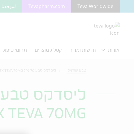
Teva Worldwide
Tevapharm.com
لموقعنا ب
מעבר לתוכן המרכזי
טבע ישראל
ליסדקס טבע 70 מ"ג LISDEX TEVA 70MG
ליסדקס טבע 70 מ"ג
X TEVA 70MG