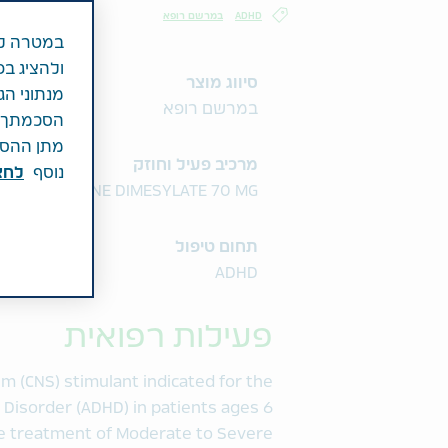
ADHD
במרשם רופא
במטרה לש
ולהציג בפ
סיווג מוצר
מנתוני הג
במרשם רופא
הסכמתך לכ
מתן ההסכמ
מרכיב פעיל וחוזק
נוסף
לחצ\
EXAMFETAMINE DIMESYLATE 70 MG
תחום טיפול
ADHD
פעילות רפואית
em (CNS) stimulant indicated for the
y Disorder (ADHD) in patients ages 6
the treatment of Moderate to Severe