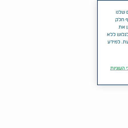
 שלנו
ף חלק
ן את
לגלוש ללא
עת. למידע
 העוגיות