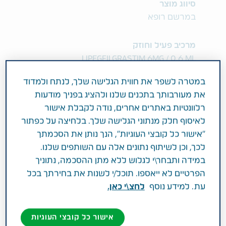
סיווג מוצר
במרשם רופא
מרכיב פעיל וחוזק
LIPEGFILGRASTIM 6MG / 0.6 ML
במטרה לשפר את חווית הגלישה שלך, לנתח ולמדוד
תחום טיפול
את מעורבותך בתכנים שלנו ולהציג בפניך מודעות
מחלת הסרטן וטיפול תומך
רלוונטיות באתרים אחרים, נודה לקבלת אישור
לאיסוף חלק מנתוני הגלישה שלך. בלחיצה על כפתור
פעילות רפואית
"אישור כל קובצי העוגיות", הנך נותן את הסכמתך
לכך, וכן לשיתוף נתונים אלה עם השותפים שלנו.
לקיצור משך נויטרופניה (ירידה בספירת נויטרופילים
במידה ותבחר\י לגלוש ללא מתן ההסכמה, נתוניך
- תאי דם לבנים) ולהפחתת השכיחות של נויטרופניה
הפרטיים לא ייאספו. תוכל/י לשנות את בחירתך בכל
עם חום על רקע של טיפול כימותרפי. קבוצה
עת. למידע נוסף
לחצ\י כאן.
תרפויטית: חלבון מסוג G-CSF שמעודד ייצור
נויטרופילים.
אישור כל קובצי העוגיות