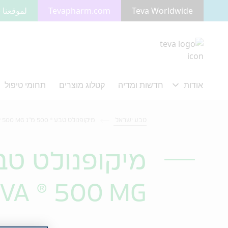
Teva Worldwide
Tevapharm.com
لموقعنا ب
מעבר לתוכן המרכזי
טבע ישראל
מיקופנולט טבע ® 500 מ"ג MYCOPHENOLATE TEVA ® 500 MG
מיקופנולט טבע ® 00
VA ® 500 MG