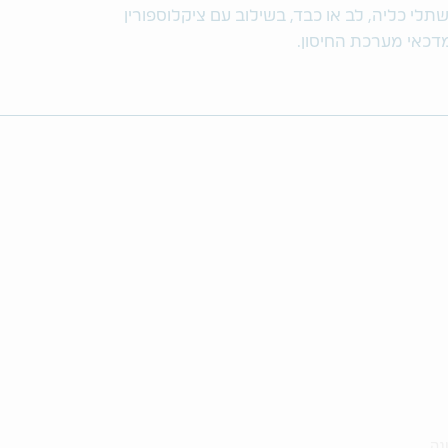
לי כליה, לב או כבד, בשילוב עם ציקלוספורין
מדכאי מערכת החיסון.
נה