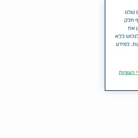
 שלנו
ף חלק
ן את
לגלוש ללא
עת. למידע
 העוגיות