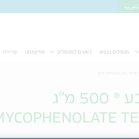
العربية
5 מ"ג
MYCOPHENOLATE TE