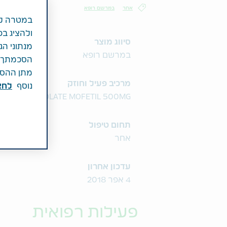
אחר
במרשם רופא
במטרה לש
ולהציג בפ
סיווג מוצר
מנתוני הג
במרשם רופא
הסכמתך לכ
מתן ההסכמ
מרכיב פעיל וחוזק
נוסף
לחצ\
MYCOPHENOLATE MOFETIL 500MG
תחום טיפול
אחר
עדכון אחרון
4 אפר 2018
פעילות רפואית