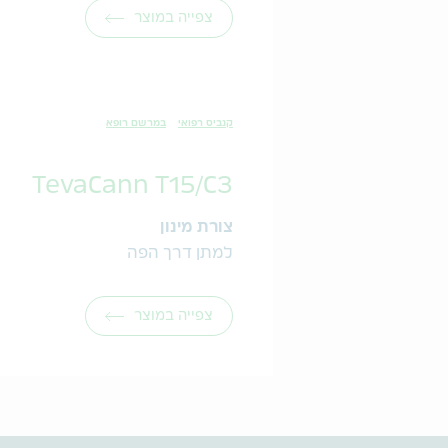
צפייה במוצר
קנביס רפואי
במרשם רופא
TevaCann T15/C3
צורת מינון
למתן דרך הפה
צפייה במוצר