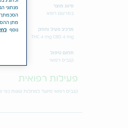
ולהציג בפ
סיווג מוצר
מנתוני הג
במרשם רופא
הסכמתך לכ
מתן ההסכמ
מרכיב פעיל וחוזק
נוסף
לחצ\
THC 4 mg CBD 4 mg
תחום טיפול
קנביס רפואי
פעילות רפואית
קנביס רפואי מיועד למחלות שונות כפי 