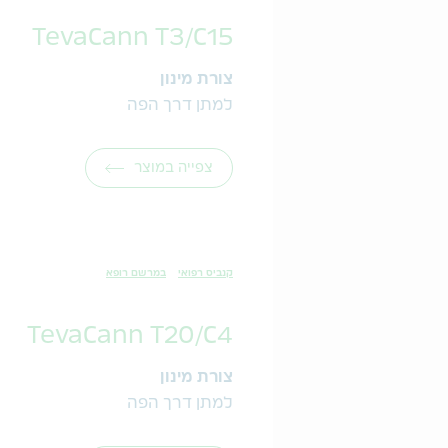
TevaCann T3/C15
צורת מינון
למתן דרך הפה
צפייה במוצר
קנביס רפואי
במרשם רופא
TevaCann T20/C4
צורת מינון
למתן דרך הפה