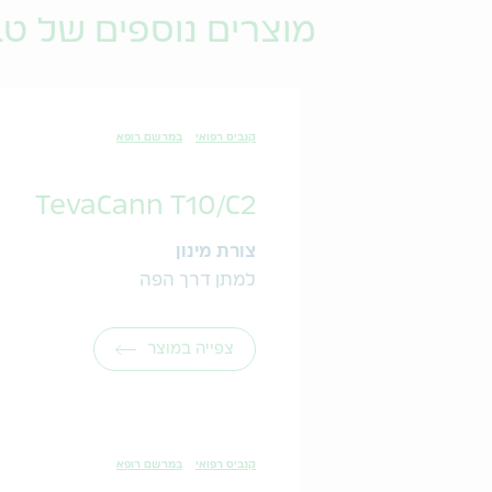
מוצרים נוספים של ט
קנביס רפואי
במרשם רופא
TevaCann T10/C2
צורת מינון
למתן דרך הפה
צפייה במוצר
קנביס רפואי
במרשם רופא