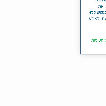
ף חלק
ן את
לגלוש ללא
עת. למידע
 העוגיות