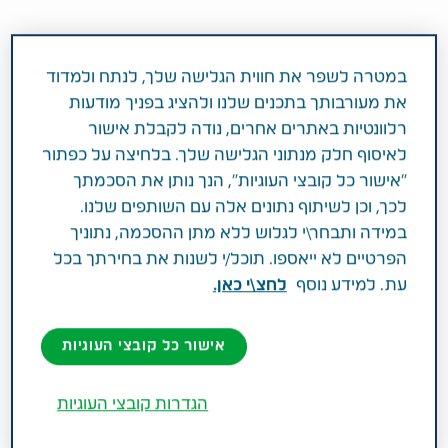
מרכיב פעיל וחוזק
THC 6 mg CBD 1.2 mg
במטרה לשפר את חווית הגלישה שלך, לנתח ולמדוד
את מעורבותך בתכנים שלנו ולהציג בפניך מודעות
רלוונטיות באתרים אחרים, נודה לקבלת אישור
תחום טיפול
לאיסוף חלק מנתוני הגלישה שלך. בלחיצה על כפתור
קנביס רפואי
"אישור כל קובצי העוגיות", הנך נותן את הסכמתך
לכך, וכן לשיתוף נתונים אלה עם השותפים שלנו.
פעילות רפואית
במידה ותבחר\י לגלוש ללא מתן ההסכמה, נתוניך
קנביס רפואי מיועד למחלות שונות כפי שהוגדר על
הפרטיים לא ייאספו. תוכל/י לשנות את בחירתך בכל
ידי היחידה לקנביס רפואי במשרד הבריאות.
עת. למידע נוסף
לחצ\י כאן.
אישור כל קובצי העוגיות
הגדרות קובצי העוגיות