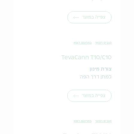
צפייה במוצר
קנביס רפואי
במרשם רופא
TevaCann T10/C10
צורת מינון
למתן דרך הפה
צפייה במוצר
קנביס רפואי
במרשם רופא