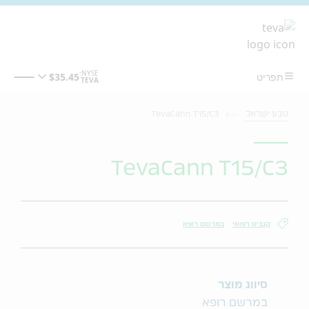
מעבר לתוכן המרכזי
טבע ישראל
TevaCann T15/C3
TevaCann T15/C3
קנביס רפואי
במרשם רופא
סיווג מוצר
במרשם רופא