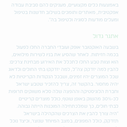
באמצעות כלים מקצועיים, מעניקים להם סביבת עבודה
אפקטיבית, מאתרים ותומכים בשילוב חדשנות בטיפול
ומעלים מודעות לסוגיה ולטיפול בה".
אתגר גדול
בשבעה האוקטובר אופק ועובדי החברה החלו לפעול
בכמה חזיתות. לאחר שהסיע את בניו לשירות מילואים,
הוא וצוות טבע החלו לתכלל את האירוע מבחינת צרכים:
להבין למה יזדקק צה"ל, למה יזדקקו בתי החולים ולדאוג
שכל המוצרים יהיו זמינים, ושבכל הנקודות הקריטיות לא
יהיה מחסור. בהקשר זה, צריך להזכיר שטבע ישראל
וחברת הלוגיסטיקה וההפצה שלה סלא משווקים תרופות
לכ-30% מהשוק באופן שוטף, כולל מוצרים קריטיים
לבתי חולים, כך שמלכתחילה המוכנות הייתה גבוהה.
"היה צורך להבין את הצרכים שהקהילה בישראל
תזדקק, כולל המפונים, במצב המיוחד שנוצר, וכיצד נוכל