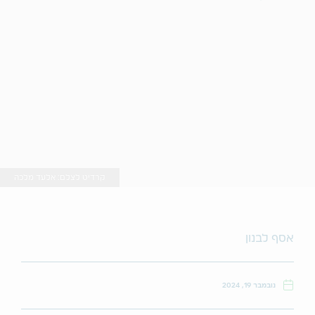
קרדיט לצלם: אלעד מלכה
אסף לבנון
נובמבר 19, 2024