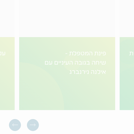
ת
פינת המטפלת -
על
שיחה בגובה העיניים עם
אילנה נירנברג