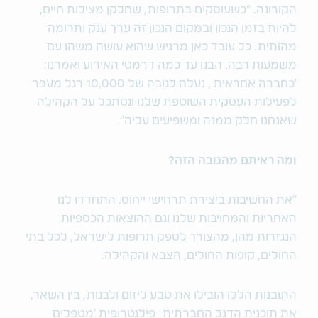
הקורונה. "כשעוסקים בתרופות, שחלקן מצילות חיים,
להיות בזמן הנכון ובמקום הנכון זה ערך ענק ותרומה
מהותית. כל עובד כאן מרגיש שהוא עושה משהו עם
משמעות רבה. הבנו עד כמה דרמטי האירוע ואמרנו:
'כחברה אחראית , נעלה לגובה של 10,000 רגל מעבר
לפעילות העסקית השוטפת שלנו ונסתכל על הקהילה
שאנחנו חלק ממנה ומשפיעים עליה".
ומה ראיתם מהגובה הזה?
"את החשיבות ביצירת תרחישי ייחוס. התחדדו לנו
האחריות והמחויבות שלנו וגם ההוצאות הכספיות
הנגזרות מהן, מהצורך לספק תרופות לישראל, לכל בתי
החולים, קופות החולים, הצבא והקהילה.
התובנות הללו הובילו את טבע ליזום ולבנות, בין השאר,
את תוכנית הדגל החברתית- פילנטרופית 'מטפלים