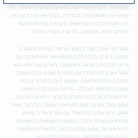
המלחמה, למרות שנדרשה מאיתנו פעילות מיוחדת - לא
שינינו את האסטרטגיה הכללית. גם כך אנו חברה שבנויה
הן בתשתיות והן בהון האנושי, לעבודה בחירום ויודעת
לתפקד היטב. למעשה, חירום זו השגרה שלנו".
עבור יוסי אופק, מנכ"ל טבע ישראל, החירום והשגרה
מתערבבים זה בזה כחלק מהמציאות הישראלית. עם
פרוץ הקרבות בשבעה באוקטובר הארגון שבראשו הוא
עומד נאלץ להתמודד עם אתגרים שונים: רבים מעובדי
החברה גויסו למילואים, ומעצם היות החברה יצרנית
וספקית תרופות מובילה - נדרשה טבע לנייד כמויות
תרופות גדולות לבתי החולים ולצבא. "היינו נוכחים בכל
מקום ובכל זמן על מנת לתת את המענה הנדרש", אומר
אופק. "היה עלינו להתמודד עם סטרס אדיר שהגיע
מבחוץ גם מגדודי צהל. בשלושת השבועות הראשונים
היה כאוס של ממש בנקודות קצה, הדאגה והמחשבה
שיהיה חוסר בתרופות, גם אם בפועל לא היה.