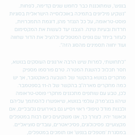
בנפש', שמתוכננת כבר לחמש שנים קדימה, לפחות.
"נשקיע מיליונים בתמיכה באוכלוסייה הישראלית בסוגיות
פוסט-טראומה, על כל הנגזר מהן, דוגמת התמכרויות,
חרדות ובעיות שינה. הצבנו יעד לעשות את המקסימום
לעזור ביחד עם גופים המטפלים ולהציל את הדור שחווה
ועוד יחווה תסמינים מהסוג הזה".
"לתחושתי, למרות שיש הרבה ארגונים העוסקים בנושא,
חסר תכלול להשגת המטרה. טרם פורסמו מספיק
מחקרים בנושא בהקשר של השבעה באוקטובר, אך יש
כמה מחקרים מארה"ב בהקשר של ה-11 בספטמבר.
לכן, טבע עם שותפים מתכננים מחקרי פוסט-טראומה
שיהוו בנצ'מרק עולמי בנושא, שיאפשרו להסתמך עליהם
ולבנות מודל טיפולי ראוי ויסייע גם באירועים גלובליים, אם
וכאשר יהיו. לצורך כך, אנו משקיעים כיום רבות במטפלים
מקצועיים: פסיכולוגים, פסיכיאטרים, עובדים סוציאליים.
במסגרת 'מטפלים בנפש' אנו תומכים במטפלים,