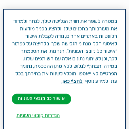
ב
טבע
, ספקית התרופות הגדולה בישראל,
במטרה לשפר את חווית הגלישה שלך, לנתח ולמדוד
ניידו עם פרוץ המלחמה תרופות לבתי החולים
את מעורבותך בתכנים שלנו ולהציג בפניך מודעות
ולצבא בהיקפים של פי 3 מהרגיל. כל זאת
רלוונטיות באתרים אחרים, נודה לקבלת אישור
תוך שמירה על התוכנית האסטרטגית של
לאיסוף חלק מנתוני הגלישה שלך. בלחיצה על כפתור
החברה והתאמות טקטיות למצב.
יוסי אופק
"אישור כל קובצי העוגיות", הנך נותן את הסכמתך
לכך, וכן לשיתוף נתונים אלה עם השותפים שלנו.
מנכל טבע ישראל מספר על ההתמודדות,
במידה ותבחר\י לגלוש ללא מתן ההסכמה, נתוניך
החיבור לעובדים ותוכנית 'מטפלים בנפש'
הפרטיים לא ייאספו. תוכל/י לשנות את בחירתך בכל
שבמסגרתה תשקיע טבע מיליונים בתמיכה
עת. למידע נוסף
לחצ\י כאן.
באוכלוסייה הישראלית בסוגיות
פוסט-טראומה
אישור כל קובצי העוגיות
"אחת האינדיקציות להצלחה של אסטרטגיה עסקית היא
הגדרות קובצי העוגיות
המשמעת האסטרטגית. היכולת להמשיך בנחישות גם
בתקופות קשות ובתקופות חירום. לכן, גם עם פרוץ