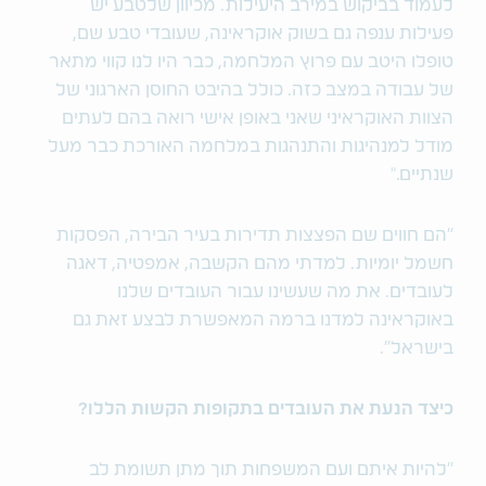
לעמוד בביקוש במירב היעילות. מכיוון שלטבע יש
פעילות ענפה גם בשוק אוקראינה, שעובדי טבע שם,
טופלו היטב עם פרוץ המלחמה, כבר היו לנו קווי מתאר
של עבודה במצב כזה. כולל בהיבט החוסן הארגוני של
הצוות האוקראיני שאני באופן אישי רואה בהם לעתים
מודל למנהיגות והתנהגות במלחמה האורכת כבר מעל
שנתיים."
"הם חווים שם הפצצות תדירות בעיר הבירה, הפסקות
חשמל יומיות. למדתי מהם הקשבה, אמפטיה, דאגה
לעובדים. את מה שעשינו עבור העובדים שלנו
באוקראינה למדנו ברמה המאפשרת לבצע זאת גם
בישראל".
כיצד הנעת את העובדים בתקופות הקשות הללו?
"להיות איתם ועם המשפחות תוך מתן תשומת לב