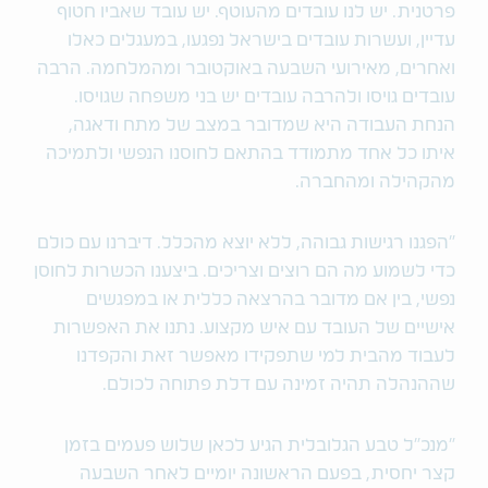
פרטנית. יש לנו עובדים מהעוטף. יש עובד שאביו חטוף
עדיין, ועשרות עובדים בישראל נפגעו, במעגלים כאלו
ואחרים, מאירועי השבעה באוקטובר ומהמלחמה. הרבה
עובדים גויסו ולהרבה עובדים יש בני משפחה שגויסו.
הנחת העבודה היא שמדובר במצב של מתח ודאגה,
איתו כל אחד מתמודד בהתאם לחוסנו הנפשי ולתמיכה
מהקהילה ומהחברה.
"הפגנו רגישות גבוהה, ללא יוצא מהכלל. דיברנו עם כולם
כדי לשמוע מה הם רוצים וצריכים. ביצענו הכשרות לחוסן
נפשי, בין אם מדובר בהרצאה כללית או במפגשים
אישיים של העובד עם איש מקצוע. נתנו את האפשרות
לעבוד מהבית למי שתפקידו מאפשר זאת והקפדנו
שההנהלה תהיה זמינה עם דלת פתוחה לכולם.
"מנכ"ל טבע הגלובלית הגיע לכאן שלוש פעמים בזמן
קצר יחסית, בפעם הראשונה יומיים לאחר השבעה