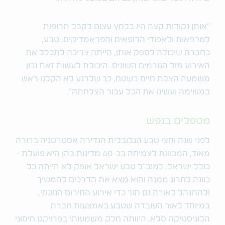
"אותן נקודות קצה היו בלחץ עצום לקבל תרופות
למרפאות ולאפודי הרופאים והפראמדיקים. טבע,
כחברה שיכולה לספק אותן, הייתה צריכה לתכלל את
האירוע מול הגורמים השונים. היכולת לעשות זאת נכון
משמעה הצלת חיים בשטח, כך שלרגע לא הקלנו ראש
במשימה ועשינו את הכל עבור הצלחתה".
מטפלים בנפש
לפני שנה וחצי טבע הגלובלית הגדירה אסטרטגיה ברורה
מאוד, המכוונת לצמיחה בכ-60 מדינות בהן היא פועלת -
כולל ישראל. למנכ"ל טבע ישראל אופק לא הייתה כל
כוונה לחרוג ממנה והוא מצא את הדרכים להמשיך
ולהתנהל לאורה גם תוך כדי אירוע החירום הנוכחי,
במיוחד לאור העובדה שטבע באמצעות חברת
הלוגיסטיקה סלא, היוותה חלק משמעותי בפרויקט חיסוני