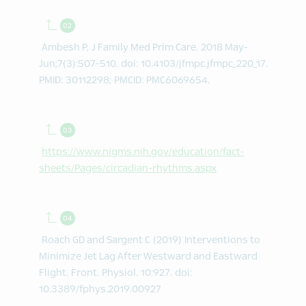
Back to contents.
Ambesh P, J Family Med Prim Care. 2018 May-
Jun;7(3):507-510. doi: 10.4103/jfmpc.jfmpc_220_17.
PMID: 30112298; PMCID: PMC6069654.
Back to contents.
https://www.nigms.nih.gov/education/fact-
sheets/Pages/circadian-rhythms.aspx
Back to contents.
Roach GD and Sargent C (2019) Interventions to
Minimize Jet Lag After Westward and Eastward
Flight. Front. Physiol. 10:927. doi:
10.3389/fphys.2019.00927