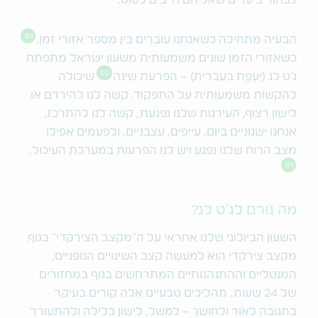
לבחור ביעדים שאליהם חייבים לטוס.
01
הבעיה מתחילה כשאנחנו עוברים בין מספר אזורי זמן.
כשאזורי הזמן שונים משמעותית משעון ישראל מתפתח
02
ג׳ט לג (יַעֶפֶת בעברית) – הפרעת שינה
שיכולה
להקשות משמעותית על התפקוד. קשה לנו להירדם או
לישון רצוף, העירנות שלנו נפגעת, קשה לנו להתרכז,
אנחנו ישנוניים ביום, עייפים, עצבניים, ולפעמים אפילו
מצב הרוח שלנו נפגע ויש לנו הפרעות במערכת העיכול.
01
מה גורם לג׳ט לג?
השעון הביולוגי שלנו אחראי על ה״מקצב הצירקדי״ בגוף.
מקצב צירקדי הוא למעשה קצב השינויים הגופניים,
המנטליים וההתנהגותיים המתרחשים בגוף במחזורים
של 24 שעות. תהליכים טבעיים אלה קורים בעיקר
בתגובה לאור ולחושך – למשל, לישון בלילה ולהתעורר