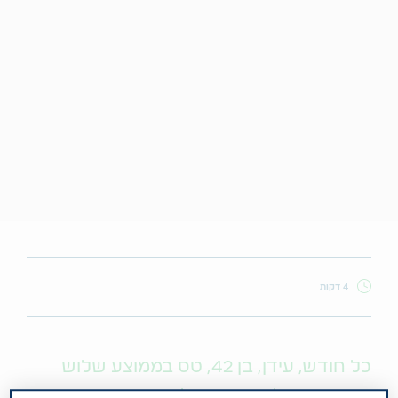
4 דקות
כל חודש, עידן, בן 42, טס בממוצע שלוש
פעמים כדי להיפגש עם לקוחות. בחודש