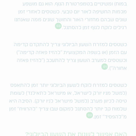
במוח) ומשינויים בטמפרטורת הגוף. הוא גם מושפע
מכמות החשיפה לאור יום טבעי. כשטסים לאזורי זמן
שונים שבהם מחזורי האור והחושך שונים ממה שאנחנו
03
רגילים לוקח לגוף זמן להסתגל.
כשטסים למזרח השעון הביולוגי צריך להתקדם קדימה
עם הזמן (או בשפה המקצועית ״להזיז פאזה קדימה״)
וכשטסים למערב השעון צריך להתעכב (״להזיז פאזה
01
אחורה״).
כשטסים למזרח לוקח לשעון הביולוגי יותר זמן להתאפס
(למשל מניו יורק לישראל, או מישראל לתאילנד) לעומת
טיסה לכיוון מערב (למשל מישראל לניו יורק). הסיבה היא
שלמוח קל יותר להסתגל למקום שבו צריך ״להרוויח״ זמן
03
מ״להפסיד״ זמן.
האם אפשר לשנות את השעון הביולוגי?