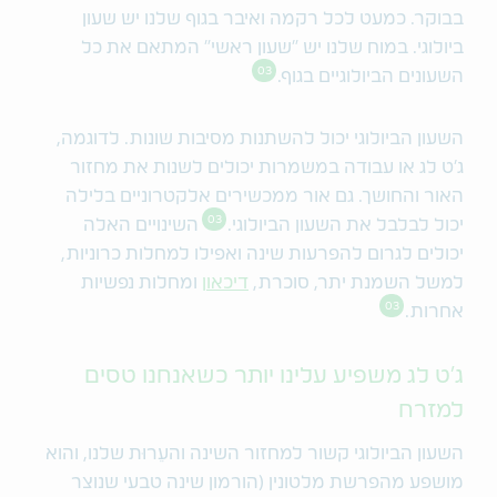
בבוקר. כמעט לכל רקמה ואיבר בגוף שלנו יש שעון
ביולוגי. במוח שלנו יש ״שעון ראשי״ המתאם את כל
03
השעונים הביולוגיים בגוף.
השעון הביולוגי יכול להשתנות מסיבות שונות. לדוגמה,
ג׳ט לג או עבודה במשמרות יכולים לשנות את מחזור
האור והחושך. גם אור ממכשירים אלקטרוניים בלילה
03
יכול לבלבל את השעון הביולוגי.
השינויים האלה
יכולים לגרום להפרעות שינה ואפילו למחלות כרוניות,
למשל השמנת יתר, סוכרת,
דיכאון
ומחלות נפשיות
03
אחרות.
ג׳ט לג משפיע עלינו יותר כשאנחנו טסים
למזרח
השעון הביולוגי קשור למחזור השינה והעֵרוּת שלנו, והוא
מושפע מהפרשת מלטונין (הורמון שינה טבעי שנוצר