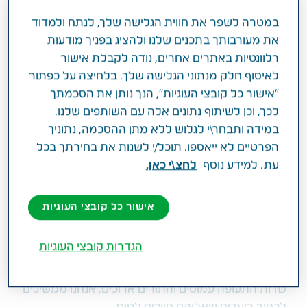
שעבר הוא טס לשיקגו, סן פרנסיסקו, מינכן
במטרה לשפר את חווית הגלישה שלך, לנתח ולמדוד
את מעורבותך בתכנים שלנו ולהציג בפניך מודעות
וטוקיו תוך 6 שבועות בלבד. טיסה בין אזורי
רלוונטיות באתרים אחרים, נודה לקבלת אישור
זמן שונים בזמן כל כך קצר גורמת לג׳ט לג
לאיסוף חלק מנתוני הגלישה שלך. בלחיצה על כפתור
ופוגעת בשינה שלו. לאחרונה, אורח החיים
"אישור כל קובצי העוגיות", הנך נותן את הסכמתך
הזה התחיל להשפיע עליו. הוא עייף רוב הזמן,
לכך, וכן לשיתוף נתונים אלה עם השותפים שלנו.
עולה במשקל וסובל מכאבי בטן. למרות
במידה ותבחר\י לגלוש ללא מתן ההסכמה, נתוניך
הפרטיים לא ייאספו. תוכל/י לשנות את בחירתך בכל
שהסטרס בעבודה כנראה אחראי לחלק
עת. למידע נוסף
לחצ\י כאן.
מהתופעות הללו, חלקן קשורות גם לג׳ט לג
של עידן.
אישור כל קובצי העוגיות
בין אם אנחנו אנשי עסקים או לא, ישראלים אוהבים
הגדרות קובצי העוגיות
לטוס. למרות שטיסה היא כנראה אחת מהחוויות הפחות
מתקדמות ונעימות שיש היום כדי להגיע ממקום למקום,
שדות התעופה עמוסים והתורים ארוכים, אנחנו ממשיכים