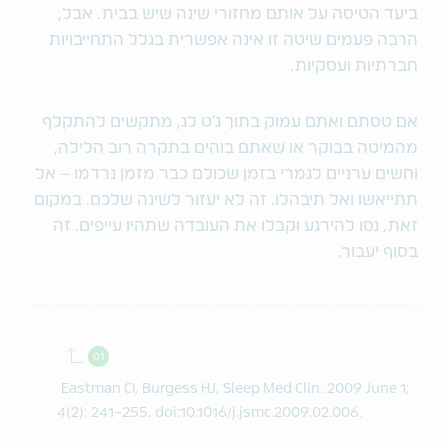
ביעד הטיסה על אותם מחזורי שינה שיש בבית. אבל,
הרבה פעמים שיטה זו אינה אפשרית בגלל התחייבויות
חברתיות ועסקיות.
אם טסתם ואתם עמוק בתוך ג׳ט לג, מתקשים להתקלף
מהמיטה בבוקר או שאתם בוהים בתקרה רוב הלילה,
וחשים ערניים לגמרי בזמן שכולם כבר מזמן נרדמו – אל
תתייאשו ואל תיבהלו. זה לא יעזור לשינה שלכם. במקום
זאת, נסו להירגע וקבלו את העובדה שתהיו עייפים. זה
בסוף יעבור.
Back to contents.
Eastman CI, Burgess HJ, Sleep Med Clin. 2009 June 1;
4(2): 241–255. doi:10.1016/j.jsmc.2009.02.006.