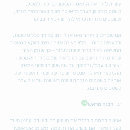
עשויה לזרז את התאמת השעון הביולוגי. למשל,
כשטסים לכיוון מערב כדאי להיחשף לאור בהיר בערב,
וכשטסים מזרחה כדאי להיחשף לאור בבוקר.
אם עוברים בין יותר מ-8 אזורי זמן (בדרך כלל 8 שעות,
ולפעמים פחות – תלוי לאיזה אזור טסים) דווקא המעטת
החשיפה לאור בהיר יכולה לעזור – כך שזמן האור
שקודם היה נחשב עבורנו ל״אור של בוקר״ הוא עכשיו
״אור של ערב״, וההיפך. עד שהשעון הביולוגי מתאזן
ההמלצה היא להימנע מחשיפה של שעה ראשונה של
אור יום כשטסים מזרחה ושעה ראשונה של אור ערב
כשטסים מערבה.
04
הכנה מראש
אפשר להתחיל להזיז את השעון הביולוגי לכיוון זמן היעד
לפני הטיסה. אם עושים את זה כמה ימים מראש אפשר