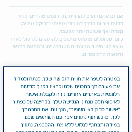
אם גם אתם רוצים להרוויח עוד רגעים מהחיים, כדאי
לדעת שכיום הדרך לטיפול מניעתי בזריקה נגישה,
קצרה ואף פשוטה יותר מבעבר
.
כיום, מטופלים מתאימים יכולים להתקדם לטיפול לאחר
מיצוי קווי טיפול מניעתיים סטנדרטיים, ובהתאם לתנאי
הזכאות הרלוונטיים
.
רוצה לדעת האם הטיפול מתאים עבורך? פנו לרופא
המטפל.ת לקבלת מידע נוסף על אפשרויות הטיפול
במטרה לשפר את חווית הגלישה שלך, לנתח ולמדוד
המניעתי בזריקה.
את מעורבותך בתכנים שלנו ולהציג בפניך מודעות
רלוונטיות באתרים אחרים, נודה לקבלת אישור
לאיסוף חלק מנתוני הגלישה שלך. בלחיצה על כפתור
בסרטונים שלפניכם תוכלו לשמוע סיפורי מטופלים שחוו
"אישור כל קובצי העוגיות", הנך נותן את הסכמתך
שינוי משמעותי בחייהם ומשתפים על התהליך עד
לכך, וכן לשיתוף נתונים אלה עם השותפים שלנו.
לקבלת הזריקה.
במידה ותבחר\י לגלוש ללא מתן ההסכמה, נתוניך