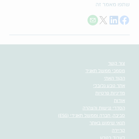
שתפו מאמר זה
Share with E-mail
Share on LinkedIn
Share on X
Share on Facebook
צור קשר
מסמכי ממשל תאגיד
הקוד האתי
אתר טבע גלובלי
מדיניות פרטיות
אודות
הסדרי נגישות והצהרה
סביבה, חברה וממשל תאגידי (ESG)
תנאי שימוש באתר
קריירה
לעבוד בטבע