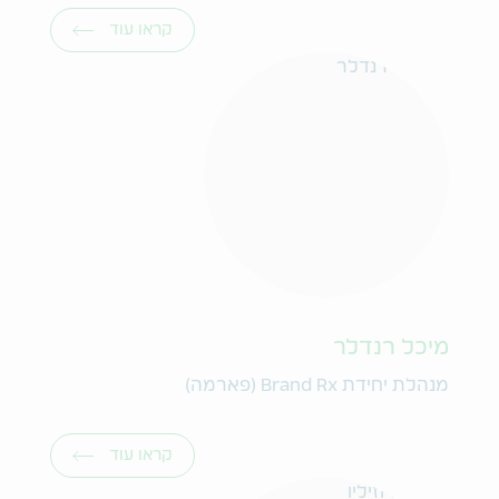
קראו עוד
מיכל רנדלר
מנהלת יחידת Brand Rx (פארמה)
קראו עוד