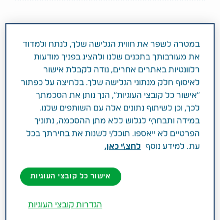
במטרה לשפר את חווית הגלישה שלך, לנתח ולמדוד
את מעורבותך בתכנים שלנו ולהציג בפניך מודעות
רלוונטיות באתרים אחרים, נודה לקבלת אישור
לאיסוף חלק מנתוני הגלישה שלך. בלחיצה על כפתור
"אישור כל קובצי העוגיות", הנך נותן את הסכמתך
לכך, וכן לשיתוף נתונים אלה עם השותפים שלנו.
במידה ותבחר\י לגלוש ללא מתן ההסכמה, נתוניך
הפרטיים לא ייאספו. תוכל/י לשנות את בחירתך בכל
עת. למידע נוסף
לחצ\י כאן.
ניר קרניאל
מנהל יחידת הגנריקה ומנהל התפעול המסחרי
אישור כל קובצי העוגיות
הגדרות קובצי העוגיות
קראו עוד