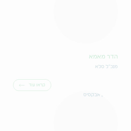
הדר מאמא
מנכ"ל סלא
קראו עוד