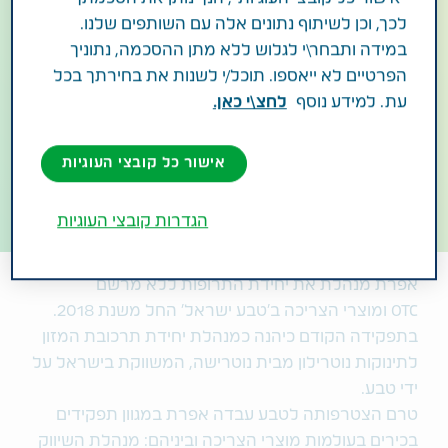
לכך, וכן לשיתוף נתונים אלה עם השותפים שלנו.
במידה ותבחר\י לגלוש ללא מתן ההסכמה, נתוניך
הפרטיים לא ייאספו. תוכל/י לשנות את בחירתך בכל
עת. למידע נוסף
לחצ\י כאן.
אפרת מנור
אישור כל קובצי העוגיות
מנהלת יחידת OTC ומוצרי צריכה
הגדרות קובצי העוגיות
אפרת מנהלת את יחידת התרופות ללא מרשם
OTC
ומוצרי הצריכה ב'טבע ישראל' החל משנת 2018.
בתפקידה הקודם כיהנה כמנהלת יחידת תרכובת המזון
לתינוקות נוטרילון מבית נוטרישה, המשווקת בישראל על
ידי טבע.
טרם הצטרפותה לטבע עבדה אפרת במגוון תפקידים
בכירים בעולמות מוצרי הצריכה וביניהם: מנהלת השיווק