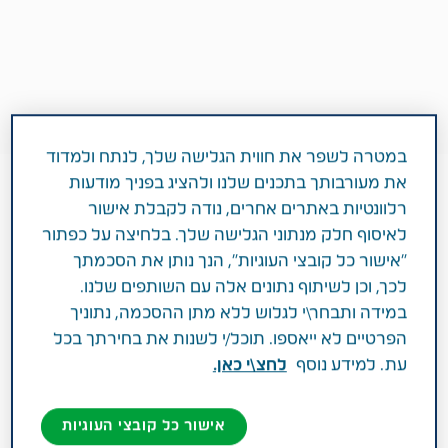
במטרה לשפר את חווית הגלישה שלך, לנתח ולמדוד
את מעורבותך בתכנים שלנו ולהציג בפניך מודעות
רלוונטיות באתרים אחרים, נודה לקבלת אישור
1 דקות
לאיסוף חלק מנתוני הגלישה שלך. בלחיצה על כפתור
קריירה
"אישור כל קובצי העוגיות", הנך נותן את הסכמתך
לכך, וכן לשיתוף נתונים אלה עם השותפים שלנו.
במידה ותבחר\י לגלוש ללא מתן ההסכמה, נתוניך
הפרטיים לא ייאספו. תוכל/י לשנות את בחירתך בכל
אנחנו, בטבע עושים הכל כדי שתוכלו לפתח
עת. למידע נוסף
לחצ\י כאן.
לעצמכם קריירה מעניינת, להתקדם ולצמוח
בהתאם ליכולותיכם, לכישוריכם
אישור כל קובצי העוגיות
ולשאיפותיכם. פיתוח קריירה היא, בעינינו,