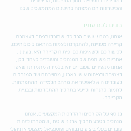
למובילים בתעשייה. מגוון התפיסות, הכישורים
והכישרונות הם המפתח להישגים המתמשכים שלנו.
בונים לכם עתיד
אנחנו, בטבע עושים הכל כדי שתוכלו לפתח לעצמכם
קריירה מעניינת, להתקדם ולצמוח בהתאם ליכולותיכם,
לכישוריכם ולשאיפותיכם. פיתוח קריירה היא, בעינינו,
אחריות משותפת של המנהלים והעובדים כאחד. לכן,
אנחנו מקפידים שעובדים יהיו בלמידה מתמדת וישאפו
לצמיחה ולפיתוח אישי בארגון, מחוייבתם של המנהלים
לעובדים היא לאפשר את מרחב הלמידה וההתפתחות,
לתמוך, להנחות ולייעץ בתהליך ההתקדמות ובבניית
הקריירה.
בנוסף על הקורסים וההדרכות המקצועיים, אנחנו
מנהלים בטבע תהליך ארגוני שיטתי, שמטרתו לזהות
עובדים בעלי ביצועים גבוהים ופוטנציאל מקצועי או ניהולי