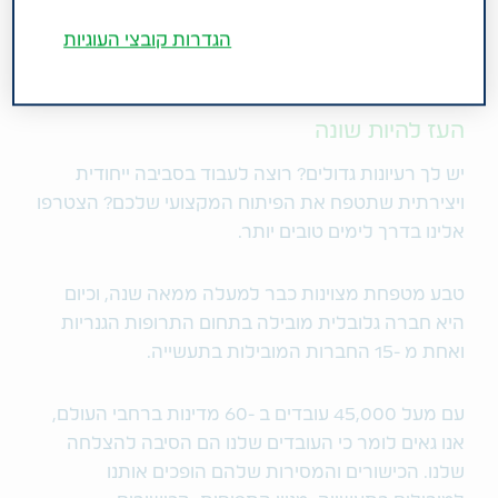
אחריות משותפת של המנהלים והעובדים
הגדרות קובצי העוגיות
כאחד.
העז להיות שונה
יש לך רעיונות גדולים? רוצה לעבוד בסביבה ייחודית
ויצירתית שתטפח את הפיתוח המקצועי שלכם? הצטרפו
אלינו בדרך לימים טובים יותר.
טבע מטפחת מצוינות כבר למעלה ממאה שנה, וכיום
היא חברה גלובלית מובילה בתחום התרופות הגנריות
ואחת מ -15 החברות המובילות בתעשייה.
עם מעל 45,000 עובדים ב -60 מדינות ברחבי העולם,
אנו גאים לומר כי העובדים שלנו הם הסיבה להצלחה
שלנו. הכישורים והמסירות שלהם הופכים אותנו