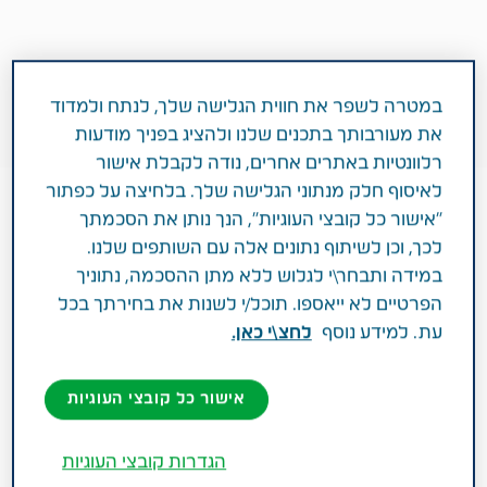
במטרה לשפר את חווית הגלישה שלך, לנתח ולמדוד
את מעורבותך בתכנים שלנו ולהציג בפניך מודעות
רלוונטיות באתרים אחרים, נודה לקבלת אישור
לאיסוף חלק מנתוני הגלישה שלך. בלחיצה על כפתור
"אישור כל קובצי העוגיות", הנך נותן את הסכמתך
לכך, וכן לשיתוף נתונים אלה עם השותפים שלנו.
במידה ותבחר\י לגלוש ללא מתן ההסכמה, נתוניך
הפרטיים לא ייאספו. תוכל/י לשנות את בחירתך בכל
עת. למידע נוסף
לחצ\י כאן.
1 דקות
ינואר 24, 2018
אישור כל קובצי העוגיות
מטופלים משתפים
אונקולוגיה
הגדרות קובצי העוגיות