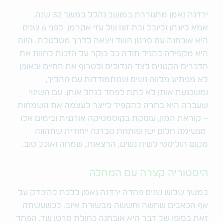
ירדנה נאמן מתגוררת במושב נהלל במשך 32 שנה,
אמא ליונתן וליובל ובת זוגו של עזי אקרמן. לפני 6 שנים
היא אובחנה עם סרטן השד ויצאה לדרך מטלטלת. היום
היא מקפידה להגיד תודה כל בוקר על הזכות לחוות את
הדברים הקטנים לצד הגדולים ולטרוף את החיים ובאופן
לא מפתיע מלווה נשים שמתמודדות עם ההליך,
ומשכנעת אותן לא לתת לפחד לנהל אותן. עם השינוי
שעברה היא בחרה להקפיד לייצר לעצמה את השמחות
– קוראת המון, עוסקת בקוסמטיקה אורגנית ובימים אלו
מגשימה חלום ישן ופותחת טברנה ייחודית שתהווה
מקום הוליסטי לשיח נשים, הרצאות, שמחה ואוכל טוב.
היסטוריה קצרה עם המחלה
במשך שלוש שנים פחדה ירדנה נאמן ללכת להיבדק על
אף הכאבים שחשה וחששה מבשורת איוב. לכשעשתה
זאת בסופו של דבר היא אובחנה כחולת סרטן שד. הפחד