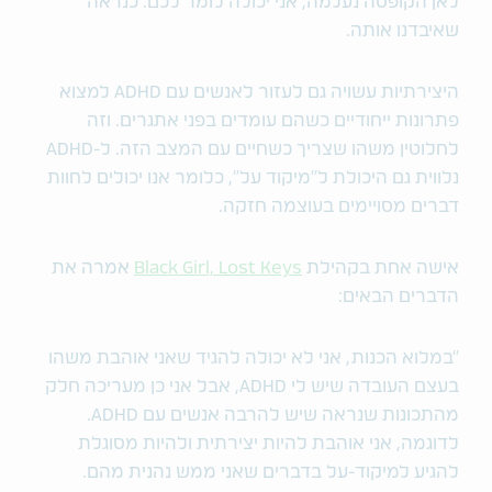
לאן הקופסה נעלמה, אני יכולה לומר לכם: כנראה
שאיבדנו אותה.
היצירתיות עשויה גם לעזור לאנשים עם ADHD למצוא
פתרונות ייחודיים כשהם עומדים בפני אתגרים. וזה
לחלוטין משהו שצריך כשחיים עם המצב הזה. ל-ADHD
נלווית גם היכולת ל"מיקוד על", כלומר אנו יכולים לחוות
דברים מסויימים בעוצמה חזקה.
אישה אחת בקהילת
Black Girl, Lost Keys
אמרה את
הדברים הבאים:
"במלוא הכנות, אני לא יכולה להגיד שאני אוהבת משהו
בעצם העובדה שיש לי ADHD, אבל אני כן מעריכה חלק
מהתכונות שנראה שיש להרבה אנשים עם ADHD.
לדוגמה, אני אוהבת להיות יצירתית ולהיות מסוגלת
להגיע למיקוד-על בדברים שאני ממש נהנית מהם.