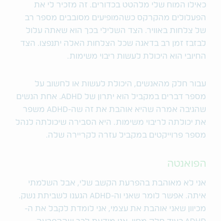
כאילו המוח שלי מלהטט בכדורים. זה מזכיר לי את
הפעלולים מהקרקס כשהמופיעים מסובבים מספר רב
של צלחות באוויר. הצד השלילי בכך הוא שאתה עלול
לבזבז זמן רב בדאגה שכל הצלחות האלה יתנפצו. הצד
החיובי הוא היכולת לעשות ריבוי משימות.
עבור חלק מהאנשים, היכולת לעשות או לחשוב על
מספר דברים במקביל הוא יתרון של ADHD. אחת הנשים
שהגיבה אמרה שהיא אוהבת את זה שה-ADHD משפר
את יכולתה לריבוי משימות. היא הסבירה שיכולתה לנהל
מספר פרוייקטים במקביל עזרה לקריירה שלה.
הפואנטה
אני לא מאוהבת בהפרעת הקשב שלי, אבל השלמתי
איתה. אפשר לומר שאני וה-ADHD הגענו לשביתת נשק.
מכיוון שאני אוהבת את עצמי, אני לומדת לקבל את ה-