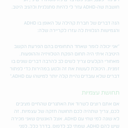
חושבת שה-ADHD עזר לי להיות סתגלנית ולהגיב היטב.
הנה דברים של חברת קהילה על האופן בו ADHD
והגמישות הנלווית לה עזרו לקריירה שלה:
"אני יכולה לומר שאחד התחומים בהם הפרעת הקשב
היטיבה איתי היה תחום הפקת הטלוויזיה וההופעות.
מאחורי הקלעים צריך לשים לב להרבה דברים שונים בו
זמנית. היכולת לעשות את זה ולנוע במהירות כדי לפתור
דברים שלא עובדים נהיית קלה יותר למישהו עם ADHD."
תחושת עצמיות
אם אתם רוצים לשרוד את האתגרים שהחיים מציבים
לכם, צריך שתהיה לכם תחושה חזקה של עצמיות. זה
לא שונה למי שחי עם ADHD. אצל האנשים שאני מכירה
שיש להם ADHD, שמתי לב לדפוס. בדרך כלל, לפני