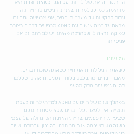
ההרגשה הזאת של להיות "על הגל" כשאת יוצרת היא
מדהימה. כמו כן, למרות שאנחנו רגישים לדחייה וזה
עלול להקשות על מערכות יחסים, אני מרגישה שזה גם
מראה עד כמה אנשים עם ADHD מרגישים דברים בצורה
עמוקה. נראה לי שלהרבה מאיתנו יש לב רחב, גם אם
פגיע יותר."
גמישות
כשאתה רגיל לחיות את חייך כשאתה שוכח דברים,
מאבד דברים ומתבלבל בלוח הזמנים, נראה לי שללמוד
להיות גמיש זה חלק מהעניין.
במהלך שנים של חיים עם ADHD למדתי להיות בעלת
תושייה ואיך לפצות על דברים שלא מסתדרים כמו
שציפיתי. היו פעמים שהייתי האויבת הכי גדולה של עצמי
כשזה נגע לשיכחה או חוסר תכנון. זה נכון שלכולם יש יום
רע מדי פעם, אבל כשדברים לא מסתדרים לי, אני