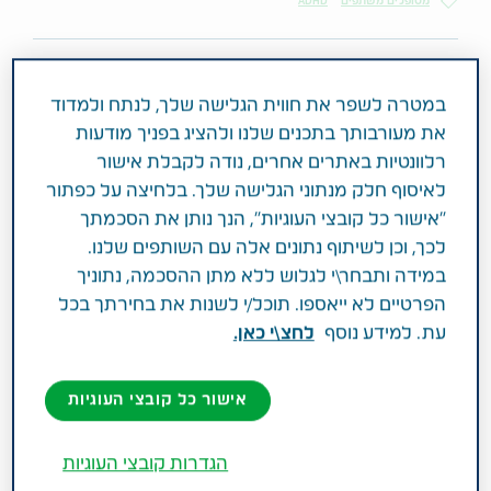
מטופלים משתפים
ADHD
אני מכירה הרבה אנשים שמאמינים ש-ADHD
במטרה לשפר את חווית הגלישה שלך, לנתח ולמדוד
את מעורבותך בתכנים שלנו ולהציג בפניך מודעות
היא ברכה נפלאה - יש כאלה שאפילו רואים
רלוונטיות באתרים אחרים, נודה לקבלת אישור
אותה כסוג של כוח-על. אני לא שייכת
לאיסוף חלק מנתוני הגלישה שלך. בלחיצה על כפתור
לקטגוריה הזאת.
"אישור כל קובצי העוגיות", הנך נותן את הסכמתך
לכך, וכן לשיתוף נתונים אלה עם השותפים שלנו.
עבורי, האתגרים שמציבה הפרעת הקשב נראים לפעמים
במידה ותבחר\י לגלוש ללא מתן ההסכמה, נתוניך
אינסופיים. כל מי שחי עם המצב הזה יכול לספר עד כמה
הפרטיים לא ייאספו. תוכל/י לשנות את בחירתך בכל
יכול להיות קשה לנהל אותה. ואני מכירה יותר מדי
עת. למידע נוסף
לחצ\י כאן.
אנשים שהפרעת הקשב הפכה את חייהם לקשים מדי
בשביל לראות את ההפרעה כברכה.
אישור כל קובצי העוגיות
ועדיין - אני חושבת על כל האנשים שאתם מכירים שחיים
הגדרות קובצי העוגיות
עם ADHD. האם הם לא מהאנשים הכי מצחיקים