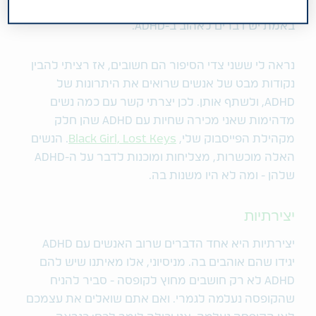
ומלהיבים שאתם מכירים? יש עוד צד לסיפור, וזה זה:
באמת יש דברים לאהוב ב-ADHD.
נראה לי ששני צדי הסיפור הם חשובים, אז רציתי להבין
נקודות מבט של אנשים שרואים את היתרונות של
ADHD, ולשתף אותן. לכן יצרתי קשר עם כמה נשים
מדהימות שאני מכירה שחיות עם ADHD שהן חלק
מקהילת הפייסבוק שלי,
Black Girl, Lost Keys
. הנשים
האלה מוכשרות, מצליחות ומוכנות לדבר על ה-ADHD
שלהן - ומה לא היו משנות בה.
יצירתיות
יצירתיות היא אחד הדברים שרוב האנשים עם ADHD
יגידו שהם אוהבים בה. מניסיוני, אלו מאיתנו שיש להם
ADHD לא רק חושבים מחוץ לקופסה - סביר להניח
שהקופסה נעלמה לגמרי. ואם אתם שואלים את עצמכם