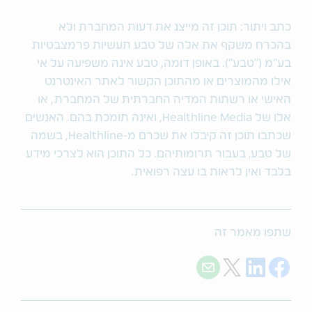
כתב ויתור: תוכן זה מייצג את דעות המחברת ולא
בהכרח משקף את אלה של טבע תעשיות פרמצבטיות
בע"מ ("טבע"). באופן דומה, טבע אינה משפיעה על אי
אילו מהמוצרים או מהתוכן הקשור לאתר האינטרנט
האישי או רשתות המדיה החברתית של המחברת, או
אלו של Healthline Media, ואינה תומכת בהם. האנשים
שכתבו תוכן זה קיבלו את שכרם מ-Healthline, בשמה
של טבע‚ בעבור תרומותיהם. כל התוכן הוא לצרכי מידע
בלבד ואין לראות בו עצה רפואית.
שתפו מאמר זה
Share with E-mail
Share on Twitter
Share on LinkedIn
Share on Facebook