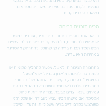
היא לבקר בפארקים שאין בהם גינת כלבים, או לבקש
ממישהו לקחת עבורכם מוצרים מאזורים מסויימים
כשאתם עורכים קניות.
הכינו תוכנית בריחה
בין אם אתם נוסעים בתחבורה ציבורית, עובדים במשרד
או מגיעים ללימודים, קל להיתקל בטריגרים בלתי צפויים.
הכינו תמיד תכנית בריחה כך שתוכלו להתרחק מהטריגר
במהירות האפשרית.
בתחבורה הציבורית, למשל, אפשר להחליף מקומות או
לעמוד כדי להימנע מ"אדון סיגריה" או מ"מפעל
הבשמים". בעבודה, תקשרו עם המנהל שלכם בנוגע
לטריגרים שלכם לאסטמה וחשבו כיצד להתמודד עם
עמיתים שלא יוצרים סביבת עבודה ידידותית לחולי
אסטמה. אם מישהו מביא עציץ לעבודה, או שכל הזמן
משתמש בקרם ידיים בריח אשכוליות (זה עדיין קיים?),