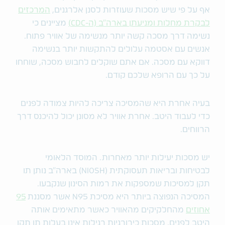
אף על פי שיש מסכות שעוזרות לסנן אלרגנים,
המרכזים
לבקרת מחלות ומניעתן בארה"ב (ה-CDC)
מציינים כי
נשימה דרך מסכה קשה יותר מנשימה של אוויר פתוח.
אנשים עם אסטמה עלולים להתקשות יותר בנשימה
דווקא עם מסכה. אם אתם שוקלים לחבוש מסכה, שוחחו
על כך עם הרופא שלכם קודם.
בעיה אחרת היא שהמסיכה צריכה להיות צמודה לפנים
כדי לעבוד היטב. אחרת אוויר לא מסונן יכול להיכנס דרך
הרווחים.
יש מסכות יעילות יותר מאחרות. המוסד הלאומי
לבטיחות ובריאות תעסוקתית (NIOSH) בארה"ב נותן תו
תקן למסיכות שמספקות את רמות הסינון שנקבעו.
המסיכה הנפוצה ביותר היא מסיכת N95 אשר מסננת
95
אחוזים
מהחלקיקים מהאוויר כאשר מתאימים אותה
היטב לפנים. מסכות כירורגיות רגילות אינן בעלות תו תקן