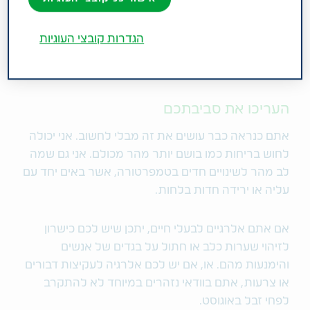
נטולת טריגרים", יש דברים שאפשר לעשות כדי לצמצם
את הסיכון שלכם לחשיפה. כל צעד שתנקטו כדי להימנע
הגדרות קובצי העוגיות
מהטריגרים שלכם יהפוך את ההתמודדות עם האסטמה
לקלה יותר הרחק מהבית.
העריכו את סביבתכם
אתם כנראה כבר עושים את זה מבלי לחשוב. אני יכולה
לחוש בריחות כמו בושם יותר מהר מכולם. אני גם שמה
לב מהר לשינויים חדים בטמפרטורה, אשר באים יחד עם
עליה או ירידה חדות בלחות.
אם אתם אלרגיים לבעלי חיים, יתכן שיש לכם כישרון
לזיהוי שערות כלב או חתול על בגדים של אנשים
והימנעות מהם. או, אם יש לכם אלרגיה לעקיצות דבורים
או צרעות, אתם בוודאי נזהרים במיוחד לא להתקרב
לפחי זבל באוגוסט.