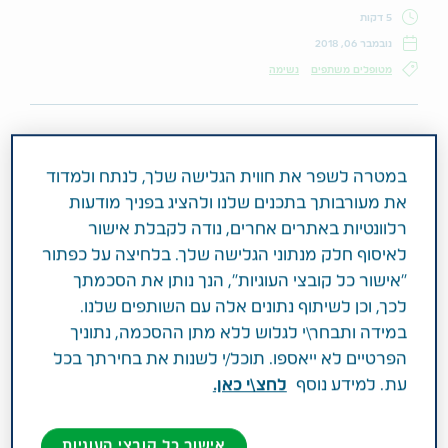
5 דקות
נובמבר 06, 2018
מטופלים משתפים
נשימה
ההוראות הראשונות שקיבלתי בנוגע
במטרה לשפר את חווית הגלישה שלך, לנתח ולמדוד
לאסטמה שלי היו לקחת את המשאף
את מעורבותך בתכנים שלנו ולהציג בפניך מודעות
ולהימנע מהטריגרים שלי.
רלוונטיות באתרים אחרים, נודה לקבלת אישור
לאיסוף חלק מנתוני הגלישה שלך. בלחיצה על כפתור
"אישור כל קובצי העוגיות", הנך נותן את הסכמתך
אבל לא הבנתי עד כמה יכול להיות קשה להימנע
לכך, וכן לשיתוף נתונים אלה עם השותפים שלנו.
מטריגרים. כתלות במה מעורר את האסטמה שלך,
במידה ותבחר\י לגלוש ללא מתן ההסכמה, נתוניך
הטריגרים יכולים לארוב בכל מקום! יש טריגרים
הפרטיים לא ייאספו. תוכל/י לשנות את בחירתך בכל
לאסטמה שאפילו לא אורבים, הם בבירור בכל מקום.
עת. למידע נוסף
לחצ\י כאן.
הימנעות מהטריגרים שלכם יכולה להיות כל כך קשה. אך
בעוד שיכול להיראות כמעט בלתי אפשרי לייצר "סביבה
אישור כל קובצי העוגיות