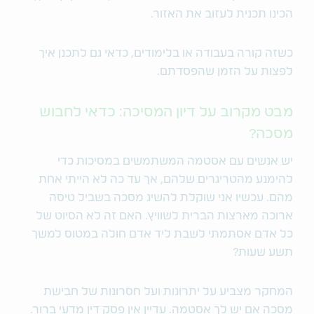
הכינו תכנית לעזוב את האזור.
כשזה קורה בעבודה או בלימודים, כדאי גם לתכנן איך
לפצות על הזמן שהפסדתם.
מבט מקרוב על דיון המסיכה: כדאי לחבוש
מסכה?
יש אנשים עם אסטמה המשתמשים במסיכות כדי
להימנע מהטריגרים שלהם, אך עד כה לא הייתי אחת
מהם. עכשיו אני שוקלת להשיג מסכה בשביל טיסה
ארוכה מארצות הברית לשוויץ. האם זה לא הסיוט של
כל אדם אסתמתי לשבת ליד אדם חולה במטוס למשך
תשע שעות?
המחקר מצביע על יתרונות ועל חסרונות של חבישת
מסכה אם יש לך אסטמה. עדיין אין פסק דין מדעי ברור.