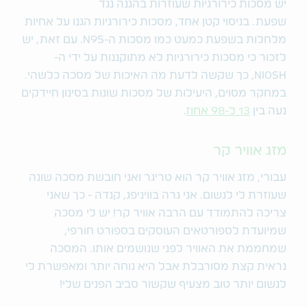
יש מסכות כירורגיות שעוזרות בהגנה נגד
שפעת.
בניסוי
קטן אחד, מסכות כירורגיות הגנו על אחיות
מלחלות בשפעת כמעט כמו מסכות ה-N95. עם זאת, יש
לזכור כי מסכות כירורגיות לא מתוקננות על ידי ה-
NIOSH, כך שקשה לדעת מה האיכות של מסכה כלשהי.
במחקר מסוים, היעילות של מסכות שונות בסינון חיידקים
נעה בין
13 ל-98 אחוז
.
מזג אוויר קר
עבורי, מזג אוויר קר הוא טריגר ואני חובשת מסכה שונה
שעוזרת לי לנשום. אני גרה בוויניפג, קנדה - כך שאני
צריכה להתמודד עם הרבה אוויר קר! יש לי מסכה
שמיועדת לספורטאים העוסקים בספורט חורפי,
שמחממת את האוויר לפני שנושמים אותו. המסכה
נראית קצת מסורבלת אבל היא נוחה יותר ומאפשרת לי
לנשום יותר טוב מצעיף שקשור סביב הפנים שלי!