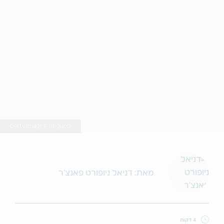
Getty Images: m-gucci
מאת: דניאל ניופורט פאנצ'ר
4 דקות