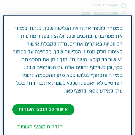
אוקטובר 21, 2018
מטופלים משתפים
מיגרנה
במטרה לשפר את חווית הגלישה שלך, לנתח ולמדוד
את מעורבותך בתכנים שלנו ולהציג בפניך מודעות
"אני בסדר" היא המסכה שאנשים עם כאב
רלוונטיות באתרים אחרים, נודה לקבלת אישור
כרוני עוטים כדי שלא ירחמו עלינו וכדי שלא
לאיסוף חלק מנתוני הגלישה שלך. בלחיצה על כפתור
נרגיש שהאנשים שלא קולטים מה אנחנו
"אישור כל קובצי העוגיות", הנך נותן את הסכמתך
לכך, וכן לשיתוף נתונים אלה עם השותפים שלנו.
עוברים לא מבינים אותנו. הדבר החשוב
במידה ותבחר\י לגלוש ללא מתן ההסכמה, נתוניך
ביותר שחבל שלא ידעתי לפני שהמחלה שלי
הפרטיים לא ייאספו. תוכל/י לשנות את בחירתך בכל
הפכה לכרונית היא שחשוב מאוד לפגוש
עת. למידע נוסף
לחצ\י כאן.
אנשים אחרים שחיים עם כאב כרוני. הם
הקבוצה היחידה של אנשים שאף פעם לא
אישור כל קובצי העוגיות
יצטרכו לשמוע אותך אומר את המילים "אני
בסדר".
הגדרות קובצי העוגיות