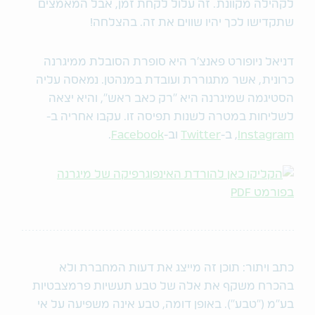
לקהילה מקוונת. זה עלול לקחת זמן, אבל המאמצים
שתקדישו לכך יהיו שווים את זה. בהצלחה!
דניאל ניופורט פאנצ'ר היא סופרת הסובלת ממיגרנה
כרונית, אשר מתגוררת ועובדת במנהטן. נמאסה עליה
הסטיגמה שמיגרנה היא "רק כאב ראש", והיא יצאה
לשליחות במטרה לשנות תפיסה זו. עקבו אחריה ב-
Instagram
, ב-
Twitter
וב-
Facebook
.
כתב ויתור: תוכן זה מייצג את דעות המחברת ולא
בהכרח משקף את אלה של טבע תעשיות פרמצבטיות
בע"מ ("טבע"). באופן דומה, טבע אינה משפיעה על אי