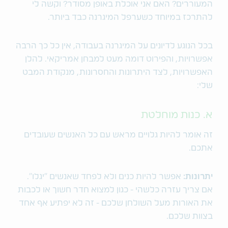
המעוררים? האם אני אוכלת באופן מסודר? וקשה לי
להתרכז במיוחד כשערפל המיגרנה כבד ביותר.
בכל הנוגע לדיונים על המיגרנה בעבודה, אין כל כך הרבה
אפשרויות, והפירוט דומה מעט למבחן אמריקאי. להלן
האפשרויות, לצד היתרונות והחסרונות, מנקודת המבט
שלי:
א. כנות מוחלטת
זה אומר להיות גלויים מראש עם כל האנשים שעובדים
אתכם.
יתרונות:
אפשר להיות כנים ולא לפחד שאנשים "יגלו".
אם צריך עזרה כלשהי - כגון למצוא חדר חשוך או לכבות
את האורות מעל השולחן שלכם - זה לא יפתיע אף אחד
בצוות שלכם.