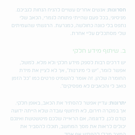
חסרונות:
אנשים אחרים עשויים להניח הנחות לגביכם.
מניסיוני, בכל פעם שהייתי פתוחה לגמרי, הכאב שלי
נתפס בלי כוונה כחולשה, כמגרעת. הרגשתי שהעמיתים
שלי מסתכלים עליי אחרת.
ב. שיתוף מידע חלקי
יש דרכים רבות לספק מידע חלקי ולא מלא. למשל,
אפשר לומר, "יש לי מיגרנות", אך לא לציין את מידת
החומרה שלהן. זה אומר להשמיט פרטים כמו "כל הזמן
כואב לי והכאבים לא מפסיקים".
יתרונות:
עדיין אפשר להסתיר את הכאב, באופן חלקי.
אך במקרה חירום, לא תיחשף עובדה שלא הייתה ידועה
קודם לכן. לדוגמה, אם הראייה שלכם מיטשטשת ואינכם
יכולים לראות את מסך המחשב, תוכלו להסביר את
המצב מבלי להפתיע אף אחד.