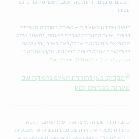
תקפים ומובנים. זו החלטה חשובה. עשי מה שהכי נכון
עבורך".
דניאל ניופורט פאנצ'ר היא סופרת הסובלת ממיגרנה
כרונית, אשר מתגוררת ועובדת במנהטן. נמאסה עליה
הסטיגמה שמיגרנה היא "רק כאב ראש", והיא יצאה
לשליחות במטרה לשנות תפיסה זו. עקבו אחריה ב-
Instagram
, ב-
Twitter
וב-
Facebook
.
כתב ויתור: תוכן זה מייצג את דעות המחברת ולא
בהכרח משקף את אלה של טבע תעשיות פרמצבטיות
בע"מ ("טבע"). באופן דומה, טבע אינה משפיעה על אי