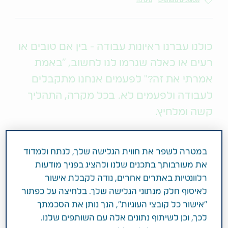
מטופלים משתפים
מיגרנה
כולנו עברנו ראיונות עבודה - בין אם טובים או
רעים או כאלה שגרמו לנו לחשוב, "באמת
אמרתי את זה?" לפעמים אנחנו מתקבלים
לעבודה ולפעמים לא. בכל מקרה, התהליך
קשה ומלחיץ.
אף על פי שתהליך הריאיון מאתגר, הוא לא מפחיד אותי.
במטרה לשפר את חווית הגלישה שלך, לנתח ולמדוד
אני בטוחה שאני יכולה להתמודד עם השאלות הנוקבות.
את מעורבותך בתכנים שלנו ולהציג בפניך מודעות
אני מתמודדת עם היום הראשון בעבודה באותו אופן: אני
רלוונטיות באתרים אחרים, נודה לקבלת אישור
יודעת שיהיה מלחיץ, אבל יודעת שאני יכולה לעשות את
לאיסוף חלק מנתוני הגלישה שלך. בלחיצה על כפתור
זה.
"אישור כל קובצי העוגיות", הנך נותן את הסכמתך
לכך, וכן לשיתוף נתונים אלה עם השותפים שלנו.
למרות זאת, בכל פעם שאני מתחילה עבודה חדשה, הכי