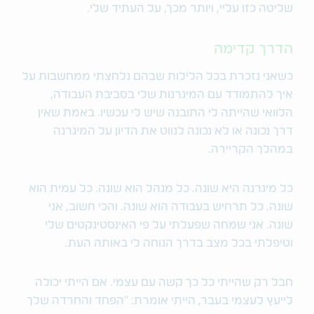
שליטה כזו עליי, ויותר מכך, על העתיד שלי.
הדרך קדימה
כשאני נזכרת בכל הלילות שבהם נלחצתי ממחשבות על
איך להתמודד עם המיגרנות שלי בסביבת העבודה,
הלוואי שהייתה לי התובנה שיש לי עכשיו. באמת שאין
דרך נכונה או לא נכונה לנווט את הדיון על המיגרנה
במהלך הקריירה.
כל מיגרנה היא שונה. כל מנהל הוא שונה. כל עמית הוא
שונה. כל תרחיש בעבודה הוא שונה. והכי חשוב, אני
שונה. אני שמחה שפעלתי על פי האינסטינקטים שלי
וטיפלתי בכל מצב בדרך הנוחה לי באותה העת.
חבל רק שהייתי כל כך קשה עם עצמי. אם הייתי יכולה
לייעץ לעצמי בעבר, הייתי אומרת: "הפחד והחרדה שלך