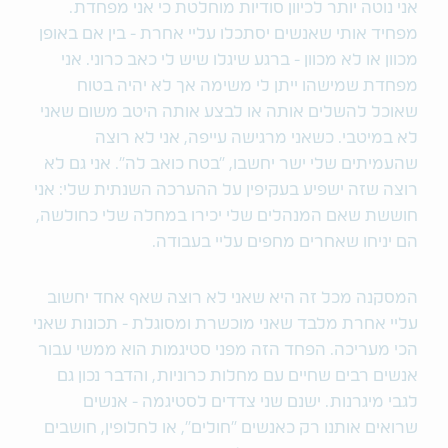
אני נוטה יותר לכיוון סודיות מוחלטת כי אני מפחדת.
מפחיד אותי שאנשים יסתכלו עליי אחרת - בין אם באופן
מכוון או לא מכוון - ברגע שיגלו שיש לי כאב כרוני. אני
מפחדת שמישהו ייתן לי משימה אך לא יהיה בטוח
שאוכל להשלים אותה או לבצע אותה היטב משום שאני
לא במיטבי. כשאני מרגישה עייפה, אני לא רוצה
שהעמיתים שלי ישר יחשבו, "בטח כואב לה". אני גם לא
רוצה שזה ישפיע בעקיפין על ההערכה השנתית שלי: אני
חוששת שאם המנהלים שלי יכירו במחלה שלי כחולשה,
הם יניחו שאחרים מחפים עליי בעבודה.
המסקנה מכל זה היא שאני לא רוצה שאף אחד יחשוב
עליי אחרת מלבד שאני מוכשרת ומסוגלת - תכונות שאני
הכי מעריכה. הפחד הזה מפני סטיגמות הוא ממשי עבור
אנשים רבים שחיים עם מחלות כרוניות, והדבר נכון גם
לגבי מיגרנות. ישנם שני צדדים לסטיגמה - אנשים
שרואים אותנו רק כאנשים "חולים", או לחלופין, חושבים