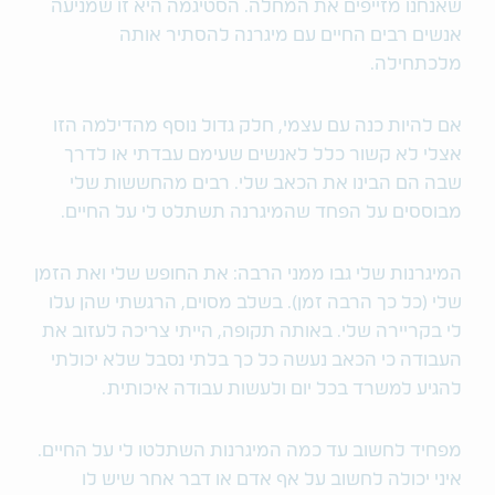
שאנחנו מזייפים את המחלה. הסטיגמה היא זו שמניעה
אנשים רבים החיים עם מיגרנה להסתיר אותה
מלכתחילה.
אם להיות כנה עם עצמי, חלק גדול נוסף מהדילמה הזו
אצלי לא קשור כלל לאנשים שעימם עבדתי או לדרך
שבה הם הבינו את הכאב שלי. רבים מהחששות שלי
מבוססים על הפחד שהמיגרנה תשתלט לי על החיים.
המיגרנות שלי גבו ממני הרבה: את החופש שלי ואת הזמן
שלי (כל כך הרבה זמן). בשלב מסוים, הרגשתי שהן עלו
לי בקריירה שלי. באותה תקופה, הייתי צריכה לעזוב את
העבודה כי הכאב נעשה כל כך בלתי נסבל שלא יכולתי
להגיע למשרד בכל יום ולעשות עבודה איכותית.
מפחיד לחשוב עד כמה המיגרנות השתלטו לי על החיים.
איני יכולה לחשוב על אף אדם או דבר אחר שיש לו