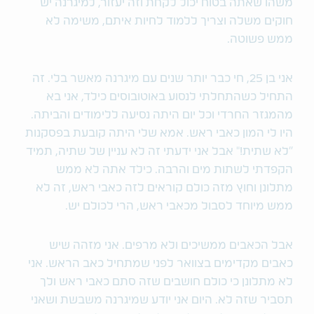
משהו שאתה בטוח יכול לקחת וזה יעזור, למיגרנה יש
חוקים משלה וצריך ללמוד לחיות איתם, משימה לא
ממש פשוטה.
אני בן 25, חי כבר יותר שנים עם מיגרנה מאשר בלי. זה
התחיל כשהתחלתי לנסוע באוטובוסים כילד, אני בא
מהמגזר החרדי וכל יום היתה נסיעה ללימודים והביתה.
היו לי המון כאבי ראש. אמא שלי היתה קובעת בפסקנות
"לא שתית!" אבל אני ידעתי זה לא עניין של שתיה, תמיד
הקפדתי לשתות מים והרבה. כילד אתה לא ממש
מתלונן וחוץ מזה כולם קוראים לזה כאבי ראש, זה לא
ממש מיוחד לסבול מכאבי ראש, הרי לכולם יש.
אבל הכאבים ממשיכים ולא מרפים. אני מזהה שיש
כאבים מקדימים בצוואר לפני שמתחיל כאב הראש. אני
לא מתלונן כי כולם חושבים שזה סתם כאבי ראש ולך
תסביר שזה לא. היום אני יודע שמיגרנה משבשת ושאני