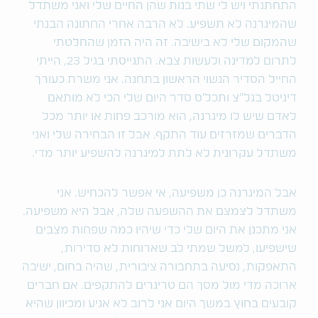
התחתנתי ויש לי שתי בנות שהן החיים שלי ואני משתדל
שהמיגרנה לא תשפיע. לא הרבה אחרי החתונה הבנתי
שהמקום שלי לא בישיבה. זה היה הזמן שהחלטתי
לתרום למדינה ולעשות צבא. התגייסתי בגיל 23, הייתי
החייל הסדיר הנשוי הראשון בתחנה. אני משרת כעורך
דיגיטל בגל"צ ותכל'ס סדר היום שלי הכי לא מותאם
לאדם שיש לו מיגרנה, הוא מורכב פחות או יותר מכל
הדברים שמזרזים עוד התקף. אבל זו הבחירה שלי ואני
משתדל עקרונית לא לתת למיגרנה להשפיע יותר מדי.
אבל המיגרנה כן משפיעה, אי אפשר להכחיש. אני
משתדל לצמצם את ההשפעה שלה, אבל היא משפיעה.
אני מתכנן את היום שלי כדי שיהיו כמה שפחות מצבים
שישפיעו, למשל שמתי לב שארוחות לא סדירות,
התאפקות, נסיעה בתחבורה ציבורית, שהיה בחום, ישיבה
ארוכה מדי מול מסך הם טריגרים להתקפים. אם חברים
קובעים בחוץ במשך היום אני לרוב לא אגיע ומכיוון שהיא