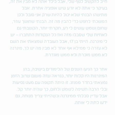
חייב להקשיב לגוף שלי, אבל כילד אתה לא מבין את זה,
בעיקר כי אתה לא יודע שיש אופציה אחרת. אבל
מתישהו הבנתי שלא יכול להיות שרק אני סובל ולכן
המשכתי לחפש כדי להבין מה זה. הבנתי שחושך עוזר,
שחום ושמש עושים לי רע, חקרתי יותר, הקשבתי גם
לאחיות שלי שסבלו מזה ואז כל הנקודות התחברו – יש
לי מיגרנה. הייתי בן 17, אבל העובדה שמצאתי את השם
לא עזרה כי ממילא אף אחד לא מבין מה יש לך, מיגרנה
לא ממש מוכרת ולא ממש מוגדרת.
אחר כך הגיעו השנים של הלימודים בישיבה, בהן
המיגרנות היו קלות יותר, כנראה שזה משום שרוב הזמן
נמצאתי בחדר ממוזג. זו היתה תקופה עם מעט נסיעות
ובלי הרבה חשיפה לשמש ולחום, כך שהיה יותר קל.
אבל עדיין סבלתי ממיגרנה וכשהייתי צריך מנוחה, גם
ידעו לתת לי אותה.