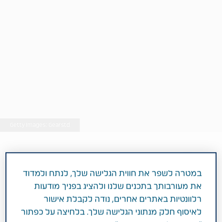
Getty Images: Gearstd
מאת: קובי דהן
במטרה לשפר את חווית הגלישה שלך, לנתח ולמדוד
את מעורבותך בתכנים שלנו ולהציג בפניך מודעות
רלוונטיות באתרים אחרים, נודה לקבלת אישור
לאיסוף חלק מנתוני הגלישה שלך. בלחיצה על כפתור
3 דקות