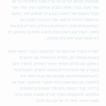
מושפעת מהמון דברים אני עדיין סובל ממיגרנה כל יום
ומדי פעם, בערך אחת לשבוע מהתקף רציני יותר. אולי
בגלל השעות מול המסך בצבא זה משפיע יותר, בפעם
הראשונה הלכתי לרופא, אבל אין בזה הקלה. גם
כשמאבחנים אותך, האבחון אינו פתרון, הוא רק נותן שם
למצב. כשהראש דופק כאילו מישהו הולם בך בפטיש, זה
לא משנה שקוראים לזה מיגרנה.
למדתי להכיר את הגוף שלי ולהקשיב לו כדי לחוות פחות
כאבים בפחות זמן. למדתי להתמודד עם הכאבים
ביומיום, עם הלחץ הפנימי באזור העיניים, ולאורך היום
כשצריך אני לוקח כדורים משככי כאבים, לפעמים נח
לרגע ולפעמים פשוט משכנע את עצמי שאני יכול
להמשיך, גם כשכמעט בלתי אפשרי להמשיך, אבל אין
ברירה. יש לי רוטינה, כמו סדר פעולות בהתקפים
החזקים. להתקפים האלה יש רק תשובה אחת: כדור,
חושך ומיטה. אחר כל אני קם כמו חדש.