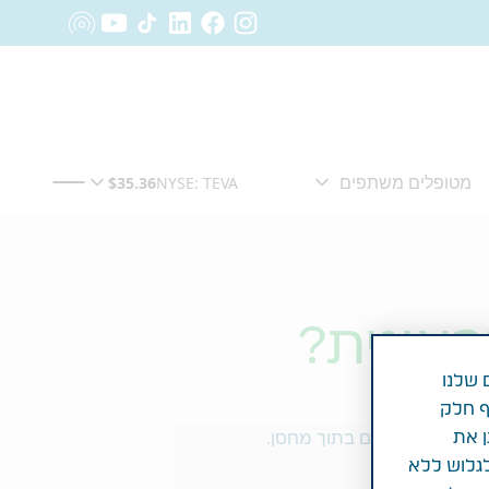
ראינית?
 שלנו
ף חלק
ן את
לגלוש ללא