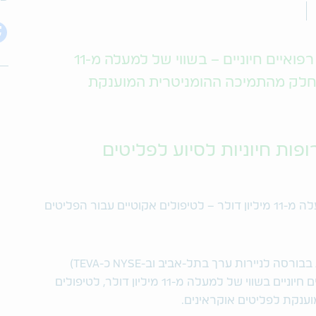
טבע תורמת מגוון תרופות ומוצרים רפואיים חיוניים – בשווי של למעלה מ-11
 כחלק מהתמיכה ההומניטרית המוענקת
ות חיוניות לסיוע לפליטים
טבע תורמת תרופות חיוניות בשווי של למעלה מ-11 מיליון דולר – לטיפולים אקוטיים עבור הפליטים
טבע תעשיות פרמצבטיות בע"מ (מסומלת בבורסה לניירות ערך בתל-אביב וב-NYSE כ-TEVA)
הודיעה היום על תרומה של מוצרים רפואיים חיוניים בשווי של למעלה מ-11 מיליון דולר, לטיפולים
ענקת לפליטים אוקראינים.