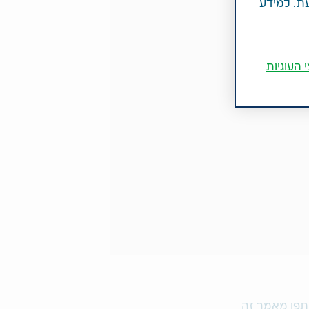
עת. למידע
 העוגיות
פו מאמר זה