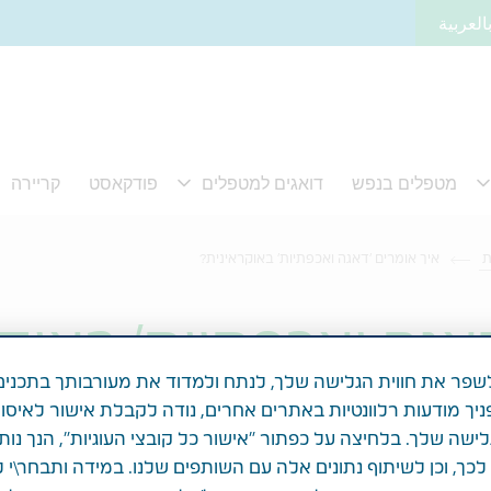
العربية
ת
איך אומרים 'דאגה ואכפתיות' באוקראינית?
אגה ואכפתיות' באוק
פר את חווית הגלישה שלך, לנתח ולמדוד את מעורבותך בתכנים
ניך מודעות רלוונטיות באתרים אחרים, נודה לקבלת אישור לאיסו
לישה שלך. בלחיצה על כפתור "אישור כל קובצי העוגיות", הנך נות
ך, וכן לשיתוף נתונים אלה עם השותפים שלנו. במידה ותבחר\י 