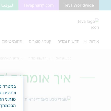
Teva Worldwide
Tevapharm.com
لموقعنا ب
מעבר לתוכן המרכזי
טבע ישראל
חדשות ומדיה
חדשות אחרונו
איך אומרים 'ד
במטרה לש
ולהציג בפ
מנתוני הג
הסכמתך לכ