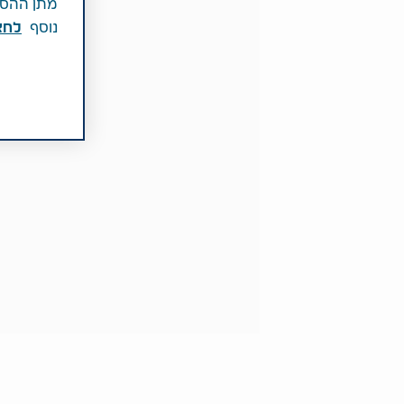
מתן ההסכמ
נוסף
לחצ\