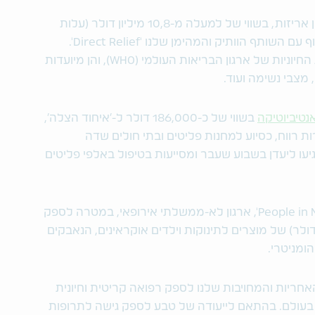
התרומה של טבע כוללת למעלה 1.3 מיליון אריזות, בשווי של למעלה מ-10,8 מיליון דולר (עלות
רכישה סיטונאית), ומרביתה נעשתה בשיתוף עם השותף הוותיק והמהימן שלנו 'Direct Relief'.
רבות מהתרופות נמנות ברשימת התרופות החיוניות של ארגון הבריאות העולמי (WHO), והן מיועדות
 מצבי נשימה ועוד.
נטיביוטיקה
בשווי של כ-186,000 דולר ל-'איחוד הצלה',
ות רווח, כסיוע למחנות פליטים ובתי חולים שדה
יעו ליעדן בשבוע שעבר ומסייעות בטיפול באלפי פליטים
יתרה מכך, טבע משתפת פעולה עם 'People in Need', ארגון לא-ממשלתי אירופאי, במטרה לספק
82,000 אריזות (בשווי של כ- 180,000 דולר) של מוצרים לתינוקות וילדים אוקראינים, הנאבקים
ומניטרי.
חריות והמחויבות שלנו לספק רפואה קריטית וחיונית
 בעולם. בהתאם לייעודה של טבע לספק גישה לתרופות