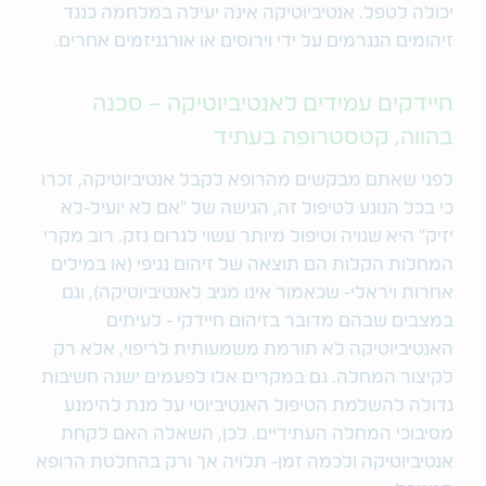
יכולה לטפל. אנטיביוטיקה אינה יעילה במלחמה כנגד
זיהומים הנגרמים על ידי וירוסים או אורגניזמים אחרים.
חיידקים עמידים לאנטיביוטיקה – סכנה
בהווה, קטסטרופה בעתיד
לפני שאתם מבקשים מהרופא לקבל אנטיביוטיקה, זכרו
כי בכל הנוגע לטיפול זה, הגישה של "אם לא יועיל-לא
יזיק" היא שגויה וטיפול מיותר עשוי לגרום נזק. רוב מקרי
המחלות הקלות הם תוצאה של זיהום נגיפי (או במילים
אחרות ויראלי- שכאמור אינו מגיב לאנטיביוטיקה), וגם
במצבים שבהם מדובר בזיהום חיידקי - לעיתים
האנטיביוטיקה לא תורמת משמעותית לריפוי, אלא רק
לקיצור המחלה. גם במקרים אלו לפעמים ישנה חשיבות
גדולה להשלמת הטיפול האנטיביוטי על מנת להימנע
מסיבוכי המחלה העתידיים. לכן, השאלה האם לקחת
אנטיביוטיקה ולכמה זמן- תלויה אך ורק בהחלטת הרופא