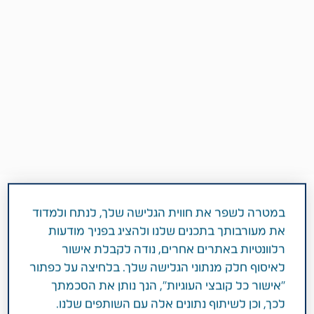
במטרה לשפר את חווית הגלישה שלך, לנתח ולמדוד
3 דקות
את מעורבותך בתכנים שלנו ולהציג בפניך מודעות
ינואר 25, 2018
רלוונטיות באתרים אחרים, נודה לקבלת אישור
תחומי טיפול
HIV ומחלות זיהומיות
לאיסוף חלק מנתוני הגלישה שלך. בלחיצה על כפתור
"אישור כל קובצי העוגיות", הנך נותן את הסכמתך
לכך, וכן לשיתוף נתונים אלה עם השותפים שלנו.