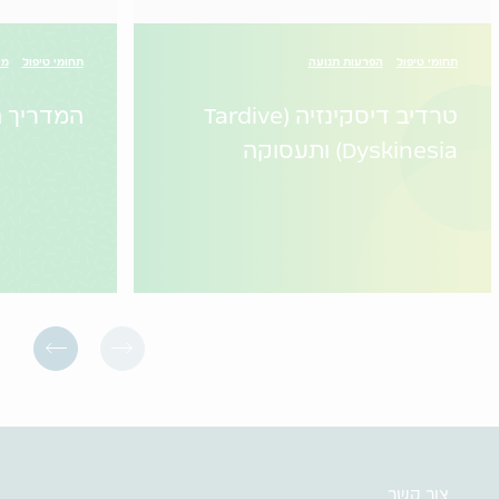
תחומי טיפול
הפרעות תנועה
תחומי טיפול
מי
טרדיב דיסקינזיה (Tardive
המדריך ה
Dyskinesia) ותעסוקה
צור קשר