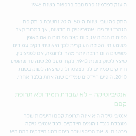
הוענק לפלמינג פרס נובל ברפואה בשנת 1945.
התקופה שבין שנות ה-50 וה-70 נחשבת כ"תקופת
הזהב" של גילוי אנטיביוטיקות חדשות, אך למרות קצב
הפיתוח הגבוה אז, כיום קצב הפיתוח הואט באופן
משמעותי. הסיבה העיקרית לכך היא שחיידקים עמידים
מופיעים היום הרבה יותר מהר: לדוגמה, אם לפניצילין,
שיצא לשוק בשנת 1943, לקחו מעל 20 שנה עד שהופיעו
חיידקים עמידים לו, לצפטרולין, שיצאה לשוק בשנת
2010, הופיעו חיידקים עמידים שנה אחת בלבד אחרי.
אנטיביוטיקה – לא עובדת תמיד ולא תרופת
קסם
אנטיביוטיקה היא אינה תרופת קסם והיעילות שלה
מוגבלת כנגד זיהומים חיידקיים. לכל אנטיביוטיקה
פרטנית יש את הכיסוי שלה ביחס לסוג חיידקים בהם היא