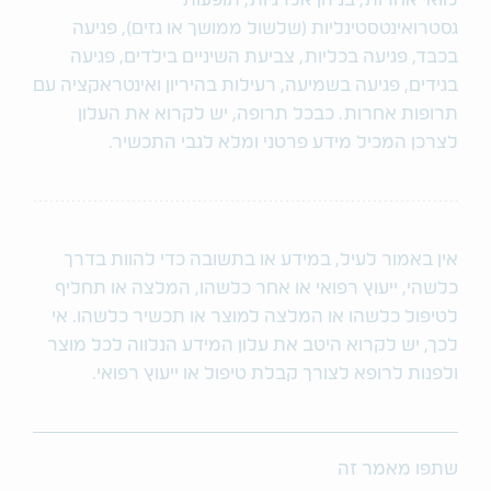
לוואי אחרות, בניהן אלרגיות, תופעות
גסטרואינטסטינליות (שלשול ממושך או גזים), פגיעה
בכבד, פגיעה בכליות, צביעת השיניים בילדים, פגיעה
בגידים, פגיעה בשמיעה, רעילות בהיריון ואינטראקציה עם
תרופות אחרות. כבכל תרופה, יש לקרוא את העלון
לצרכן המכיל מידע פרטני ומלא לגבי התכשיר.
אין באמור לעיל, במידע או בתשובה כדי להוות בדרך
כלשהי, ייעוץ רפואי או אחר כלשהו, המלצה או תחליף
לטיפול כלשהו או המלצה למוצר או תכשיר כלשהו. אי
לכך, יש לקרוא היטב את עלון המידע הנלווה לכל מוצר
ולפנות לרופא לצורך קבלת טיפול או ייעוץ רפואי.
שתפו מאמר זה