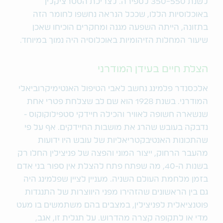
לשנת 350-550 לספירה. לצריכת הטטרציקלין
באוכלוסיות הללו, שככל הנראה נחשפו לחומר הזה
בתזונה, הייתה השפעה מגנה ומחקרים הוכיחו שאכן
שיעור המחלות הזיהומיות באוכלוסיה היה נמוך במיוחד.
הצלת חיים בעידן המודרני
אלכסנדר פלמינג נחשב לאבי הטיפול האנטימיקרוביאלי
המודרני. בשנת 1928 הוא שם לב שצלחת פטרי אחת
שנשארה חשופה לאוויר והכילה חיידקי סטפילוקוקוס -
נדבקה בעובש שהרג את מושבות החיידקים. אף על פי
שהתכונות האנטיבקטריאליות של עובש היו ידועות
מהעבר הרחוק, ייצור המוני והפצה של פניצילין החלו רק
בשנות ה-40, מה שפתח פתח להצלת אין ספור בני אדם
בזמן מלחמת העולם השניה. מעניין לציין שפלמינג היה
גם בין הראשונים שהזהירו מפני היווצרות של התנגדות
פוטנציאלית לפניצילין, במצבים בהם משתמשים בו מעט
מדי או לתקופה קצרה מהדרוש. על תגלית זו, אגב,