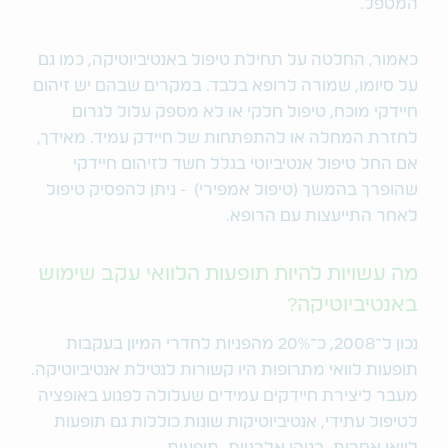
המטפל.
כאמור, החלטה על תחילת טיפול באנטיביוטיקה, כמו גם
על סיומו, שמורה לרופא בלבד. במקרים שבהם יש זיהום
חיידקי מוכח, טיפול חלקי או לא מספק עלול לגרום
לחזרת המחלה או להתפתחות של חיידק עמיד. מאידך,
אם החל טיפול אנטיביוטי בגלל חשד לזיהום חיידקי
שהופרך בהמשך (טיפול אמפירי) - ניתן להפסיק טיפול
לאחר התייעצות עם הרופא.
מה עשויות להיות תופעות הלוואי עקב שימוש
באנטיביוטיקה?
נכון ל־2008, כ־20% מהפניות לחדרי המיון בעקבות
תופעות לוואי מתרופות היו קשורות לנטילת אנטיביוטיקה.
מעבר ליצירת חיידקים עמידים שעלולה לפגוע באופציה
לטיפול עתידי, אנטיביוטיקות שונות כוללות גם תופעות