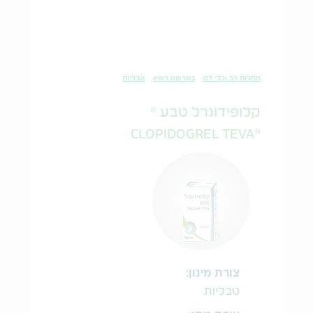
מחלות לב וכלי דם
במרשם רופא
טבליות
קלופידוגרל טבע ®
®CLOPIDOGREL TEVA
צורת מינון:
טבליות