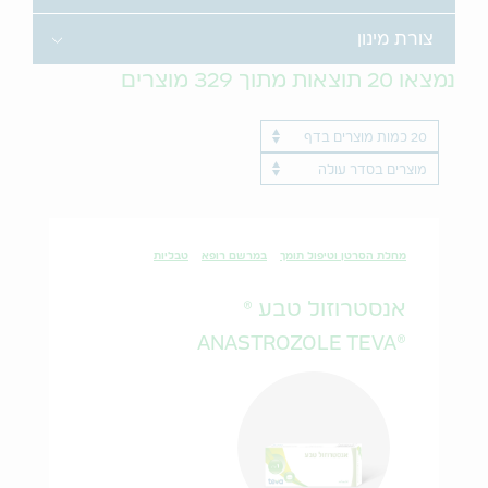
Toggle
צורת מינון
נמצאו
20
תוצאות מתוך
329
מוצרים
Results per page
ProductName
מחלת הסרטן וטיפול תומך
במרשם רופא
טבליות
אנסטרוזול טבע ®
®ANASTROZOLE TEVA