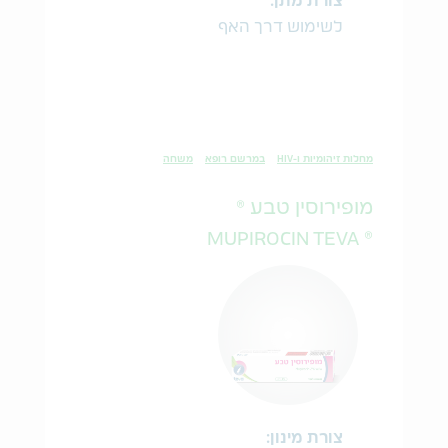
צורת מתן:
לשימוש דרך האף
מחלות זיהומיות ו-HIV
במרשם רופא
משחה
מופירוסין טבע ®
® MUPIROCIN TEVA
צורת מינון: