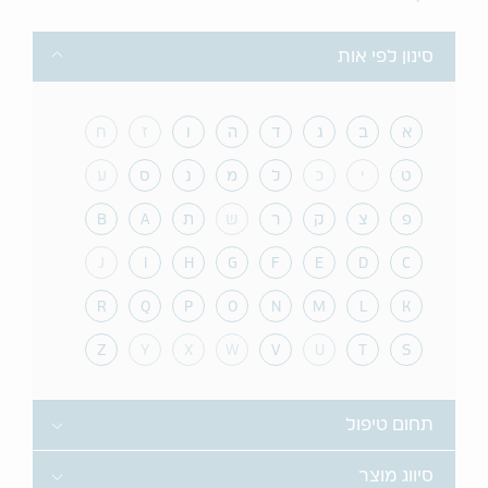
Toggle
סינון לפי אות
א
ב
ג
ד
ה
ו
ז
ח
ט
י
כ
ל
מ
נ
ס
ע
פ
צ
ק
ר
ש
ת
A
B
J
I
H
G
F
E
D
C
R
Q
P
O
N
M
L
K
Z
Y
X
W
V
U
T
S
Toggle
תחום טיפול
Toggle
סיווג מוצר