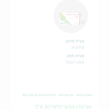
צורת מינון:
פתילות
צורת מתן:
מתן רקטלי
טיפול בכאבים
במרשם רופא
תמיסה להזרקה 75 MG / 3 ML
אביטרן טבע® 75מ"ג/3 מ"ל