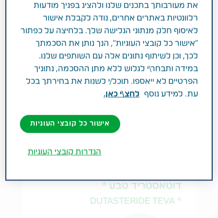
את מעורבותך בתכנים שלנו ולהציג בפניך מודעות
רלוונטיות באתרים אחרים, נודה לקבלת אישור
לאיסוף חלק מנתוני הגלישה שלך. בלחיצה על כפתור
"אישור כל קובצי העוגיות", הנך נותן את הסכמתך
צורת מינון:
לכך, וכן לשיתוף נתונים אלה עם השותפים שלנו.
SOLUTION FOR INJECTION
במידה ותבחר\י לגלוש ללא מתן ההסכמה, נתוניך
הפרטיים לא ייאספו. תוכל/י לשנות את בחירתך בכל
צורת מתן:
עת. למידע נוסף
לחצ\י כאן.
I.M
אישור כל קובצי העוגיות
הגדרות קובצי העוגיות
בריאות הגבר
במרשם רופא
כמוסות רכות
דוטאסטריד טבע ®
® DUTASTERIDE TEVA