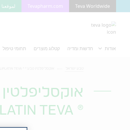
Teva Worldwide
Tevapharm.com
لموقعنا ب
מעבר לתוכן המרכזי
טבע ישראל
אוקסליפלטין טבע ® ® OXALIPLATIN TEVA
אוקסליפלטין 
® OXALIPLATIN TEVA