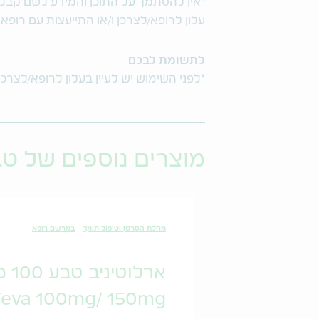
*אין להסתמך על התוכן והמידע לשם קבלת ו
עלון לרופא/לצרכן ו/או התייעצות עם רופא
לתשומת לבכם
*לפני השימוש יש לעיין בעלון לרופא/לצרכן
מוצרים נוספים של ט
מחלת הסרטן וטיפול תומך
במרשם רופא
ארלוטיניב טבע 100 מ"ג/ 150 מ"ג
 Teva 100mg/ 150mg