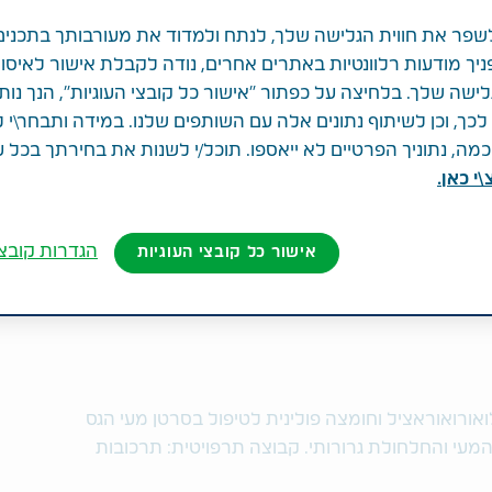
פר את חווית הגלישה שלך, לנתח ולמדוד את מעורבותך בתכנים
ניך מודעות רלוונטיות באתרים אחרים, נודה לקבלת אישור לאיסו
לישה שלך. בלחיצה על כפתור "אישור כל קובצי העוגיות", הנך נות
ך, וכן לשיתוף נתונים אלה עם השותפים שלנו. במידה ותבחר\י 
ה, נתוניך הפרטיים לא ייאספו. תוכל/י לשנות את בחירתך בכל 
י כאן.
הגדרות קובצי
אישור כל קובצי העוגיות
אורואוראציל וחומצה פולינית לטיפול בסרטן מעי הגס
סרטן המעי והחלחולת גרורותי. קבוצה תרפויטית: תרכובות