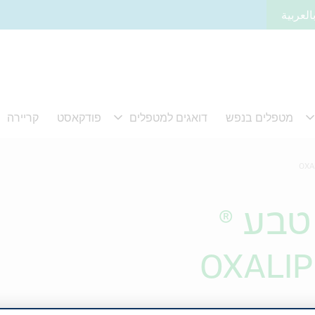
العربية
טבע ®