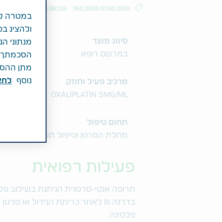
מחלת הסרטן וטיפול תומך
במרשם רופא
במטרה לש
ולהציג בפ
סיווג מוצר
מנתוני הג
במרשם רופא
הסכמתך לכ
מתן ההסכמ
נוסף
לחצ\
מרכיב פעיל וחוזק
OXALIPLATIN 5MG/ML
תחום טיפול
מחלת הסרטן וטיפול תומך
פעילות רפואית
תרופה אנטי-סרטנית הניתנת בשילוב פלו
בדרגה III לאחר כריתת הגידול או 
פלטינה.