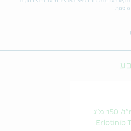
/או הענקת טיפול רפואי והוא אינו מיועד לבוא במקום
 מוסמך.
בע
Erlotinib