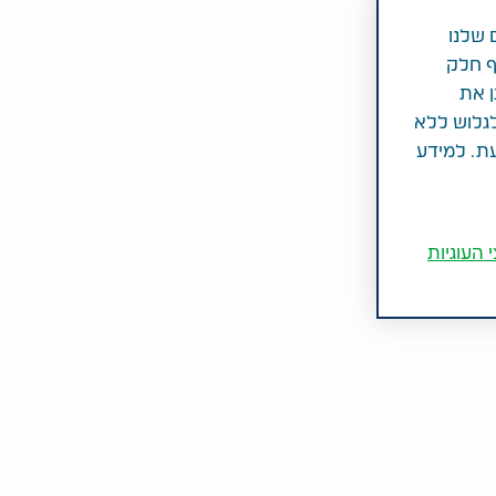
 שלנו
ף חלק
ן את
לגלוש ללא
עת. למידע
 העוגיות