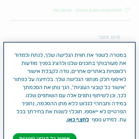
מחלות מערכת העצבים המרכזית
במרשם רופא
סיווג מוצר
במרשם רופא
במטרה לשפר את חווית הגלישה שלך, לנתח ולמדוד
מרכיב פעיל וחוזק
את מעורבותך בתכנים שלנו ולהציג בפניך מודעות
20MG ESCITALOPRAM AS OXALATE
רלוונטיות באתרים אחרים, נודה לקבלת אישור
לאיסוף חלק מנתוני הגלישה שלך. בלחיצה על כפתור
"אישור כל קובצי העוגיות", הנך נותן את הסכמתך
תחום טיפול
לכך, וכן לשיתוף נתונים אלה עם השותפים שלנו.
מחלות מערכת העצבים המרכזית
במידה ותבחר\י לגלוש ללא מתן ההסכמה, נתוניך
הפרטיים לא ייאספו. תוכל/י לשנות את בחירתך בכל
פעילות רפואית
עת. למידע נוסף
לחצ\י כאן.
אסציטאלופרם טבע משמשת לטיפול דיכאון ומצבים
הקשורים לדיכאון כגון: הפרעות פניקה; חרדה
אישור כל קובצי העוגיות