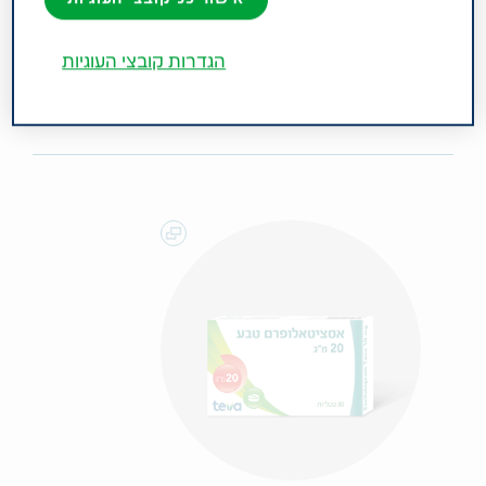
כללית; חרדה חברתית והפרעה טורדנית כפייתית
(OCD). קבוצה תרפויטית: נוגדי דיכאון ממשפחת
הגדרות קובצי העוגיות
מעכבי ספיגת סרוטונין סלקטיביים (SSRI).