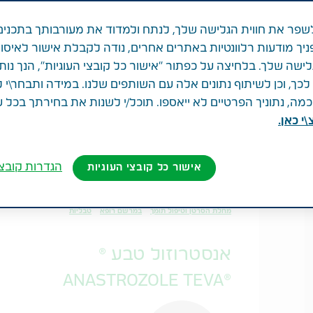
פר את חווית הגלישה שלך, לנתח ולמדוד את מעורבותך בתכנים
ניך מודעות רלוונטיות באתרים אחרים, נודה לקבלת אישור לאיסו
לישה שלך. בלחיצה על כפתור "אישור כל קובצי העוגיות", הנך נות
ך, וכן לשיתוף נתונים אלה עם השותפים שלנו. במידה ותבחר\י 
נמצאו
20
תוצאות מתוך
329
מוצרים
ה, נתוניך הפרטיים לא ייאספו. תוכל/י לשנות את בחירתך בכל 
י כאן.
Results per page
Togg
ProductName
הגדרות קובצי
אישור כל קובצי העוגיות
מחלת הסרטן וטיפול תומך
במרשם רופא
טבליות
אנסטרוזול טבע ®
®ANASTROZOLE TEVA