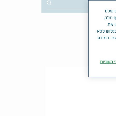
 שלנו
ף חלק
ן את
לגלוש ללא
עת. למידע
 העוגיות