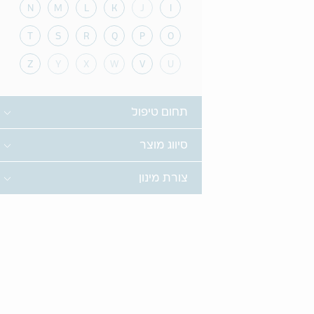
N
M
L
K
J
I
T
S
R
Q
P
O
Z
Y
X
W
V
U
le
תחום טיפול
le
סיווג מוצר
le
צורת מינון