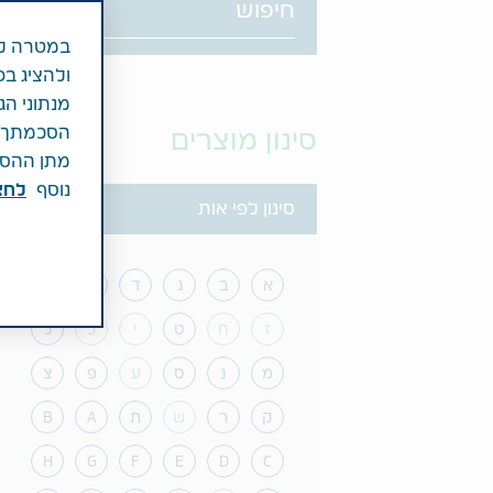
במטרה לש
ולהציג בפ
מנתוני הג
הסכמתך לכ
סינון מוצרים
מתן ההסכמ
נוסף
לחצ\
le
סינון לפי אות
א
ב
ג
ד
ה
ו
ז
ח
ט
י
כ
ל
מ
נ
ס
ע
פ
צ
ק
ר
ש
ת
A
B
H
G
F
E
D
C