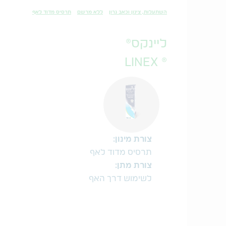
השתעלות, צינון וכאב גרון
ללא מרשם
תרסיס מדוד לאף
ליינקס®
® LINEX
צורת מינון:
תרסיס מדוד לאף
צורת מתן:
לשימוש דרך האף