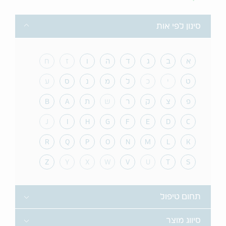
Toggle
סינון לפי אות
א
ב
ג
ד
ה
ו
ז
ח
ט
י
כ
ל
מ
נ
ס
ע
פ
צ
ק
ר
ש
ת
A
B
J
I
H
G
F
E
D
C
R
Q
P
O
N
M
L
K
Z
Y
X
W
V
U
T
S
Toggle
תחום טיפול
Toggle
סיווג מוצר