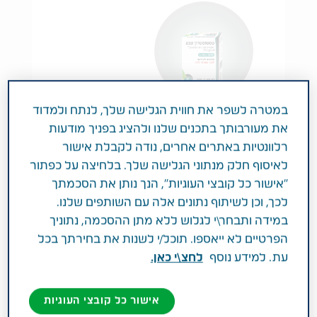
במטרה לשפר את חווית הגלישה שלך, לנתח ולמדוד
צורת מינון:
את מעורבותך בתכנים שלנו ולהציג בפניך מודעות
SOLUTION FOR INJECTION
רלוונטיות באתרים אחרים, נודה לקבלת אישור
לאיסוף חלק מנתוני הגלישה שלך. בלחיצה על כפתור
צורת מתן:
"אישור כל קובצי העוגיות", הנך נותן את הסכמתך
I.M
לכך, וכן לשיתוף נתונים אלה עם השותפים שלנו.
במידה ותבחר\י לגלוש ללא מתן ההסכמה, נתוניך
הפרטיים לא ייאספו. תוכל/י לשנות את בחירתך בכל
עת. למידע נוסף
לחצ\י כאן.
בריאות הגבר
במרשם רופא
כמוסות רכות
אישור כל קובצי העוגיות
דוטאסטריד טבע ®